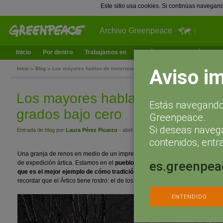
Este sitio usa cookies. Si continúas navegan
Archivo Greenpeace
Inicio
Por dentro
Trabajamos en
¿Qué puedes hacer tú?
Ac
Aviso i
Inicio
Blog
Los mayores hablan de inviernos de hasta 50 grados bajo cero
Los mayores hablan de inviernos
Estás navegando 
grados bajo cero
Greenpeace.
Si deseas naveg
Entrada de blog
por
Laura Pérez Picarzo
- abril 12, 2015 a las 12:32
contenidos, entra
Una granja de renos en medio de un impresionante paisaje nevado nos ha 
es.greenpea
de expedición ártica. Estamos en el
pueblo finlandés de Utsjoki
donde nos 
que es el mejor ejemplo de cómo tradición y modernidad se mezclan en
recordar que el Ártico tiene rostro: el de los cuatro millones de personas que
ENTENDIDO