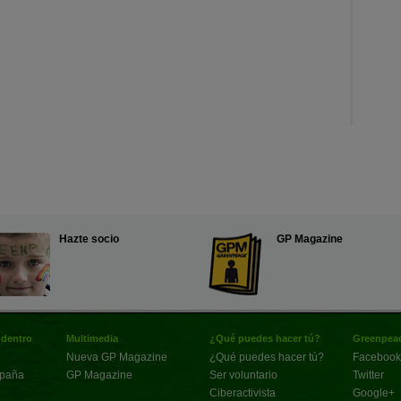
Hazte socio
GP Magazine
 dentro
Multimedia
¿Qué puedes hacer tú?
Greenpeac
Nueva GP Magazine
¿Qué puedes hacer tú?
Facebook
spaña
GP Magazine
Ser voluntario
Twitter
Ciberactivista
Google+