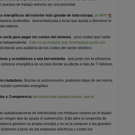
puestos de trabajo debería ser una prioridad
s energéticas del exterior más grande de todo europa
,
un 86%
.
anera sostenible, descentralizada y local que ayuda a disminuir la
el exterior.
no sería para pagar los costes del sistema
, unos costes que nadie
ra independiente.
Este es un reclamo que Greenpeace junto con
licitando una auditoría de los costes del sector eléctrico.
tivas y económicas a una herramienta
, que junto con la eficiencia
a pobreza energética en un país donde ya afecta a más de 7 millones
ho ciudadano.
Gracias al autoconsumo, podemos dejar de ser meros
uestro suministro energético.
dos y Competencia
declaraba este pasado jueves, que el
to autoabastecerse de electricidad con módulos solares en el tejado
sin ningún tipo de ayuda ni subvención. Esto abre la sospecha de
dadanos generen su propia energía y no se la compren a las grandes
l Gobierno a favor de las empresas eléctricas y contra los