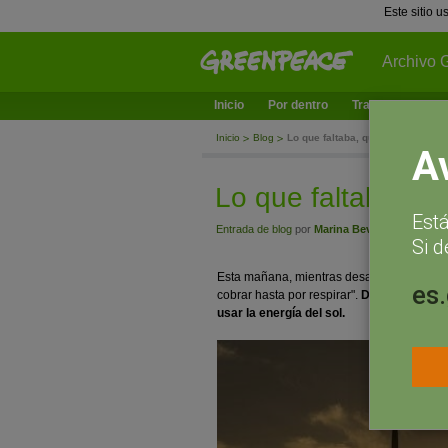
Este sitio 
Archivo 
Inicio
Por dentro
Trabajamos en
Inicio
Blog
Lo que faltaba, que me cobren po
A
Lo que faltaba, qu
Est
Entrada de blog
por
Marina Bevacqua
- junio 1
Si d
Esta mañana, mientras desayunaba, me ven
es
cobrar hasta por respirar".
De momento el 
usar la energía del sol.