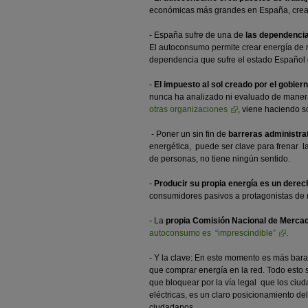
económicas más grandes en España, crear 
- España sufre de una de
las dependencia
El autoconsumo permite crear energía de m
dependencia que sufre el estado Español d
-
El impuesto al sol creado por el gobier
nunca ha analizado ni evaluado de mane
otras organizaciones
, viene haciendo so
- Poner un sin fin de
barreras administra
energética, puede ser clave para frenar l
de personas, no tiene ningún sentido.
-
Producir su propia energía es un derec
consumidores pasivos a protagonistas de n
- La
propia Comisión Nacional de Merca
autoconsumo es “imprescindible”
.
- Y la clave: En este momento es más bara
que comprar energía en la red. Todo esto 
que bloquear por la vía legal que los ciu
eléctricas, es un claro posicionamiento de
ciudadanos.