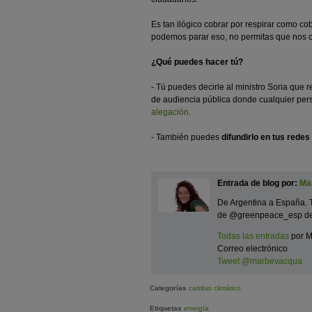
Es tan ilógico cobrar por respirar como cob
podemos parar eso, no permitas que nos co
¿Qué puedes hacer tú?
- Tú puedes decirle al ministro Soria que re
de audiencia pública donde cualquier per
alegación
.
- También puedes
difundirlo en tus red
Entrada de blog por:
Ma
De Argentina a España.
de @greenpeace_esp de p
Todas las entradas
por M
Correo electrónico
Tweet @marbevacqua
Categorías
cambio climático
Etiquetas
energía