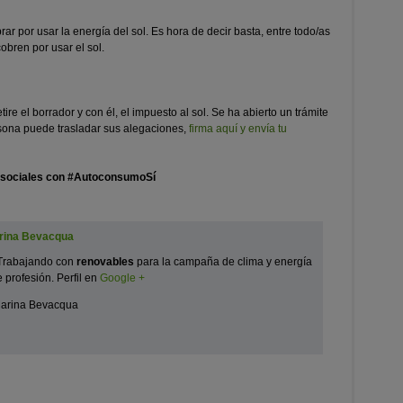
rar por usar la energía del sol. Es hora de decir basta, entre todo/as
bren por usar el sol.
tire el borrador y con él, el impuesto al sol. Se ha abierto un trámite
sona puede trasladar sus alegaciones,
firma aquí y envía tu
es sociales con #AutoconsumoSí
rina Bevacqua
 Trabajando con
renovables
para la campaña de clima y energía
rofesión. Perfil en
Google +
arina Bevacqua