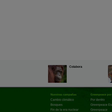
Colabora
Nuestras campañas
Greenpeace por
Cambio climático
Por dentro
Bosques
Greenpeace E
Fin de la era nuclear
Greenpeace