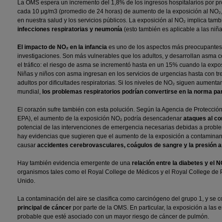
La OMS espera un incremento del 1,8% de los ingresos hospitalarios por pr
cada 10 μg/m3 (promedio de 24 horas) de aumento de la exposición al NO₂,
en nuestra salud y los servicios públicos. La exposición al NO₂ implica tam
infecciones respiratorias y neumonía
(esto también es aplicable a las niña
El impacto de NO₂ en la infancia
es uno de los aspectos más preocupantes 
investigaciones. Son más vulnerables que los adultos, y desarrollan asma 
el tráfico: el riesgo de asma se incrementó hasta en un 15% cuando la exp
Niñas y niños con asma ingresan en los servicios de urgencias hasta con tr
adultos por dificultades respiratorias. Si los niveles de NO₂ siguen aumenta
mundial,
los problemas respiratorios podrían convertirse en la norma par
El corazón sufre también con esta polución. Según la Agencia de Protecci
EPA), el aumento de la exposición NO₂ podría desencadenar
ataques al c
potencial de las intervenciones de emergencia necesarias debidas a probl
hay evidencias que sugieren que el aumento de la exposición a contamina
causar
accidentes cerebrovasculares, coágulos de sangre y la presión ar
Hay también evidencia emergente de una
relación entre la diabetes y el N
organismos tales como el Royal College de Médicos y el Royal College de Pe
Unido.
La contaminación del aire se clasifica como carcinógeno del grupo 1, y se 
principal de cáncer
por parte de la OMS. En particular, la exposición a las 
probable que esté asociado con un mayor riesgo de cáncer de pulmón.