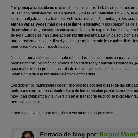
Y el principal culpable es el diésel
. Las emisiones de NO₂ en entornos urb
utilizan combustibles fósiles en general, y diésel en particular. En 2015, la
se hizo obligatoria para todos los vehículos nuevos. Sin embargo,
los coche
emiten varias veces más que este límite legislativo
, y las compañías de 
de emisiones engañosas. La consecuencia era de esperar: los límites para l
de toda Europa se han superado en los últimos años. La única solución a e
para erradicar el uso de diésel y disminuir rápidamente los combustibles fósil
emisiones y proteger nuestra salud.
No es ninguna solución aceptable rebajar los límites de emisión para vehí
posteriormente. Además de
límites más estrictos y controles rigurosos
, 
nacionales deben prohibir la venta de nuevos vehículos diésel e iniciar la t
interna privada a la movilidad eléctrica compartida.
Los gobiernos municipales deben
prohibir los coches diesel de las ciuda
emisiones cero, deben
reducir el uso de los vehículos particulares innec
movilidad compartida y la inversión en el transporte público, la bicicleta y f
permitan caminar.
El lema de esta semana debería ser
“
la salud es lo primero
”
.
Entrada de blog por:
Raquel Mont