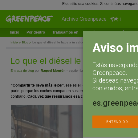
Este sitio usa cookies. Si continúas navegan
Archivo Greenpeace
Inicio
Por dentro
Trabajamos en
¿Qué puedes hacer tú?
Ac
Aviso i
Inicio
Blog
Lo que el diésel le hace a tu salud
Lo que el diésel le hace a tu sal
Estás navegando 
Entrada de blog
por
Raquel Montón
- septiembre 20, 2017 a las 14:54
Greenpeace.
Si deseas naveg
“Compartir te lleva más lejos”
, ese es el lema de esta Semana Europea de
contenidos, entra
parte, porque los coches
comparten sus emisiones con todas las personas
y
contrario.
Cada vez que respiramos esa contaminación, nuestra salud e
es.greenpea
ENTENDIDO