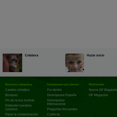
Colabora
Hazte socio
Nuestras campañas
Greenpeace por dentro
Multimedia
Cambio climático
Por dentro
Nueva GP Magazin
Bosques
Greenpeace España
GP Magazine
Fin de la era nuclear
Greenpeace
Internacional
Defender nuestros
océanos
Preguntas frecuentes
Parar la contaminación
Contacta