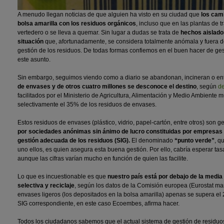
A menudo llegan noticias de que alguien ha visto en su ciudad que
los cam
bolsa amarilla con los residuos orgánicos
, incluso que en las plantas de t
vertedero o se lleva a quemar. Sin lugar a dudas se trata de
hechos aislado
situación
que, afortunadamente, se considera totalmente anómala y fuera d
gestión de los residuos. De todas formas confiemos en el buen hacer de ge
este asunto.
Sin embargo, seguimos viendo como a diario se abandonan, incineran o en
de envases y de otros cuatro millones se desconoce el destino
, según
d
facilitados por el Ministerio de Agricultura, Alimentación y Medio Ambient
selectivamente el 35% de los residuos de envases.
Estos residuos de envases (plástico, vidrio, papel-cartón, entre otros) son
por sociedades anónimas sin ánimo de lucro constituidas por empresas e
gestión adecuada de los residuos (SIG).
El denominado
“punto verde”
, q
uno ellos, es quien asegura esta buena gestión. Por ello, cabría esperar t
aunque las cifras varían mucho en función de quien las facilite.
Lo que es incuestionable es que
nuestro país está por debajo de la medi
selectiva y reciclaje
, según los datos de la Comisión europea (Eurostat mar
envases ligeros (los depositados en la bolsa amarilla) apenas se supera el 
SIG correspondiente, en este caso Ecoembes, afirma hacer.
Todos los ciudadanos sabemos que el actual sistema de gestión de residuos