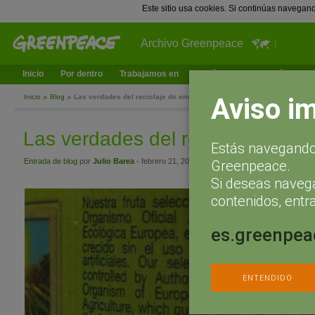
Este sitio usa cookies. Si continúas navegan
Archivo Greenpeace
Inicio
Por dentro
Trabajamos en
¿Qué puedes hacer tú?
Ac
Aviso i
Inicio
Blog
Las verdades del reciclaje de envases
Las verdades del reciclaje de e
Estás navegando 
Entrada de blog
por
Julio Barea
- febrero 21, 2012 a las 11:09
Greenpeace.
Si deseas naveg
contenidos, entra
es.greenpea
ENTENDIDO