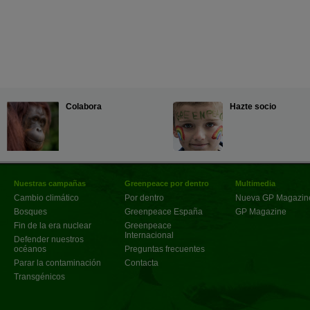
Colabora
Hazte socio
Nuestras campañas
Greenpeace por dentro
Multimedia
Cambio climático
Por dentro
Nueva GP Magazin
Bosques
Greenpeace España
GP Magazine
Fin de la era nuclear
Greenpeace
Internacional
Defender nuestros
océanos
Preguntas frecuentes
Parar la contaminación
Contacta
Transgénicos