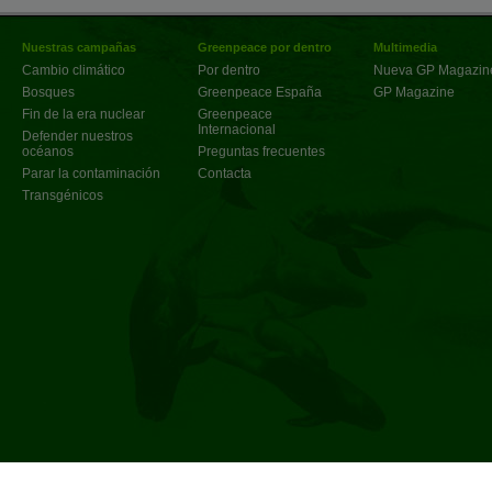
Nuestras campañas
Greenpeace por dentro
Multimedia
Cambio climático
Por dentro
Nueva GP Magazin
Bosques
Greenpeace España
GP Magazine
Fin de la era nuclear
Greenpeace
Internacional
Defender nuestros
océanos
Preguntas frecuentes
Parar la contaminación
Contacta
Transgénicos