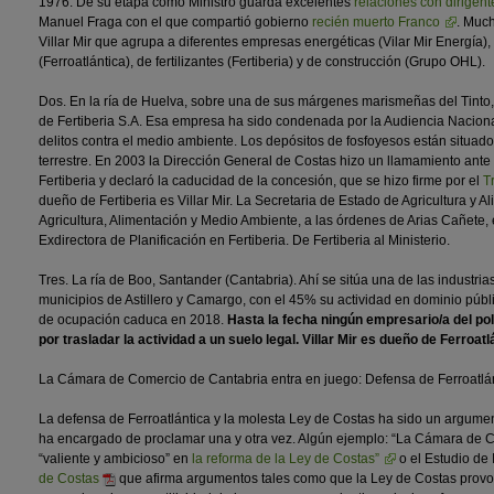
1976. De su etapa como Ministro guarda excelentes
relaciones con dirigent
Manuel Fraga con el que compartió gobierno
recién muerto Franco
. Muc
Villar Mir que agrupa a diferentes empresas energéticas (Vilar Mir Energía)
(Ferroatlántica), de fertilizantes (Fertiberia) y de construcción (Grupo OHL).
Dos. En la ría de Huelva, sobre una de sus márgenes marismeñas del Tinto, 
de Fertiberia S.A. Esa empresa ha sido condenada por la Audiencia Naciona
delitos contra el medio ambiente. Los depósitos de fosfoyesos están situad
terrestre. En 2003 la Dirección General de Costas hizo un llamamiento ante
Fertiberia y declaró la caducidad de la concesión, que se hizo firme por el
T
dueño de Fertiberia es Villar Mir. La Secretaria de Estado de Agricultura y Al
Agricultura, Alimentación y Medio Ambiente, a las órdenes de Arias Cañete, e
Exdirectora de Planificación en Fertiberia. De Fertiberia al Ministerio.
Tres. La ría de Boo, Santander (Cantabria). Ahí se sitúa una de las industrias
municipios de Astillero y Camargo, con el 45% su actividad en dominio públi
de ocupación caduca en 2018.
Hasta la fecha ningún empresario/a del po
por trasladar la actividad a un suelo legal. Villar Mir es dueño de Ferroatl
La Cámara de Comercio de Cantabria entra en juego: Defensa de Ferroatlán
La defensa de Ferroatlántica y la molesta Ley de Costas ha sido un argum
ha encargado de proclamar una y otra vez. Algún ejemplo: “La Cámara de 
“valiente y ambicioso” en
la reforma de la Ley de Costas”
o el Estudio de
de Costas
que afirma argumentos tales como que la Ley de Costas provoca