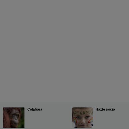
Colabora
Hazte socio