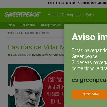
Este sitio usa cookies. Si continúas navegan
Archivo Greenpeace
Inicio
Por dentro
Trabajamos en
¿Qué puedes hacer tú?
Ac
Aviso i
Inicio
Blog
Las rías de Villar Mir
Las rías de Villar Mir
Estás navegando 
Entrada de blog
por
Investigación Greenpeace
- diciembre 19, 2012 a las 10:00
Greenpeace.
Si deseas naveg
contenidos, entra
es.greenpea
ENTENDIDO