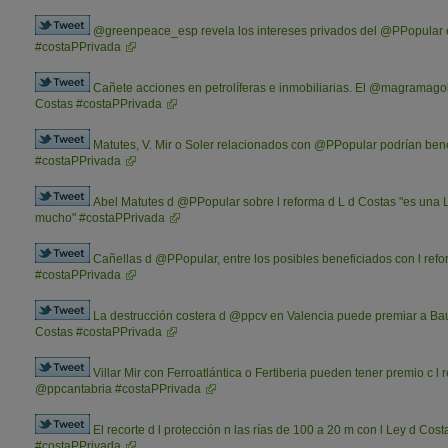
@greenpeace_esp revela los intereses privados del @PPopular e
#costaPPrivada
Cañete acciones en petrolíferas e inmobiliarias. El @magramagob
Costas #costaPPrivada
Matutes, V. Mir o Soler relacionados con @PPopular podrían bene
#costaPPrivada
Abel Matutes d @PPopular sobre l reforma d L d Costas "es una 
mucho" #costaPPrivada
Cañellas d @PPopular, entre los posibles beneficiados con l ref
#costaPPrivada
La destrucción costera d @ppcv en Valencia puede premiar a Baut
Costas #costaPPrivada
Villar Mir con Ferroatlántica o Fertiberia pueden tener premio c l
@ppcantabria #costaPPrivada
El recorte d l protección n las rías de 100 a 20 m con l Ley d C
#costaPPrivada