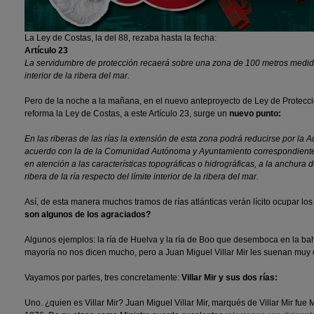
La Ley de Costas, la del 88, rezaba hasta la fecha:
Artículo 23
La servidumbre de protección recaerá sobre una zona de 100 metros medida 
interior de la ribera del mar.
Pero de la noche a la mañana, en el nuevo anteproyecto de Ley de Protecció
reforma la Ley de Costas, a este Artículo 23, surge un
nuevo punto:
En las riberas de las rías la extensión de esta zona podrá reducirse por la 
acuerdo con la de la Comunidad Autónoma y Ayuntamiento correspondiente
en atención a las características topográficas o hidrográficas, a la anchura d
ribera de la ría respecto del límite interior de la ribera del mar.
Así, de esta manera muchos tramos de rías atlánticas verán lícito ocupar lo
son algunos de los agraciados?
Algunos ejemplos: la ría de Huelva y la ría de Boo que desemboca en la bah
mayoría no nos dicen mucho, pero a Juan Miguel Villar Mir les suenan muy
Vayamos por partes, tres concretamente:
Villar Mir y sus dos rías:
Uno. ¿quien es Villar Mir? Juan Miguel Villar Mir, marqués de Villar Mir fue