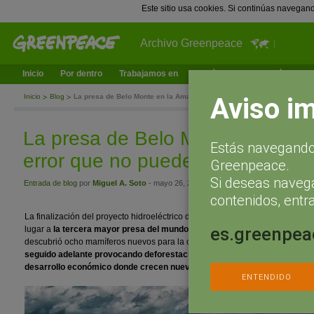
Este sitio usa cookies. Si continúas navegan
Archivo Greenpeace
Inicio
Por dentro
Trabajamos en
¿Qué puedes hacer tú?
Ac
Aviso i
Inicio
Blog
La presa de Belo Monte en la Amazonia, un error que no puede volver 
La presa de Belo Monte en la A
Estás navegando 
error que no puede volver a repe
Greenpeace.
Si deseas naveg
Entrada de blog
por
Miguel A. Soto
- mayo 26, 2016 a las 12:32
contenidos, entra
La finalización del proyecto hidroeléctrico de Belo Monte, en el río Xingú (E
es.greenpea
lugar a
la tercera mayor presa del mundo
. Aunque la Evaluación de Impac
descubrió ocho mamíferos nuevos para la ciencia en las zonas de selva afe
seguido adelante provocando deforestación, emisiones de gases de efec
desarrollo económico donde crecen nuevos proyectos agrícolas y activida
ENTENDIDO