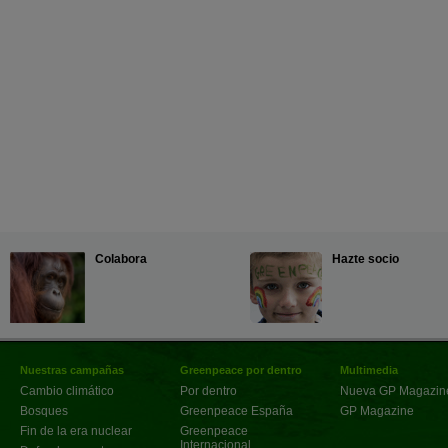
Colabora
Hazte socio
Nuestras campañas
Greenpeace por dentro
Multimedia
Cambio climático
Por dentro
Nueva GP Magazin
Bosques
Greenpeace España
GP Magazine
Fin de la era nuclear
Greenpeace
Internacional