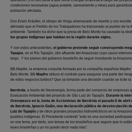
operación, y lo hizo pese a que Norte Energía, empresa a cargo del proyec
condiciones necesarias (agua potable, saneamiento y otras) para garantizar 
población afectada.
Don Erwin Kräutler, el obispo de Xingu amenazado de muerte y con escolta 
afirmado que el Partido de los Trabajadores ha traicionado al pueblo de la
ambiente. También ha dicho que la presa de Belo Monte ha causado la dest
los grupos indígenas que habitan en la región durante siglos.
Y con estos antecedentes,
el gobierno pretende seguir construyendo meg
Tapajos
, en el Río Tapajós, otro afluente del Amazonas cuyo cauce interru
largo. Y los planes del gobierno brasileño de seguir inundando la Amazoni
BB-Mapfre, la empresa conjunta formada por la compañía española Mapfre y
Belo Monte. BB-
Mapfre
obtuvo el contrato para asegurar una parte del rie
de estos negocios turbios? Que ya tomarán una decisión cuando se licite la
Iberdrola
, a través de Neoenergía, forma parte del consorcio de empresas 
Evaluación Ambiental del proyecto de São Luiz do Tapajós.
Durante la inte
Greenpeace en la Junta de Accionistas de Iberdrola el pasado 8 de abril d
de Iberdrola, Ignacio Galán, una declaración pública de desvinculación d
Luiz do Tapajós
y de otros grandes proyectos hidroeléctricos en la Amazoní
pueblos indígenas. El Presidente contestó “esto es una sociedad participad
en ese tema, por tanto, son temas de los brasileños que seguro que lo est
leyes brasileñas y yo no puedo decir nada más”.