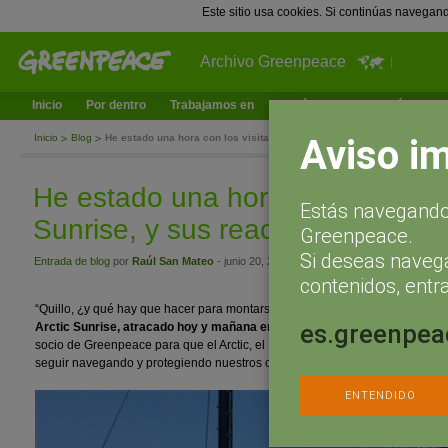
Este sitio usa cookies. Si continúas navegan
Archivo Greenpeace
Inicio
Por dentro
Trabajamos en
¿Qué puedes hacer tú?
Ac
Aviso i
Inicio
Blog
He estado una hora con los visitantes del Arctic Sunrise, y sus reacc
He estado una hora con los visita
Estás navegando 
Sunrise, y sus reacciones son in
Greenpeace.
Si deseas naveg
Entrada de blog
por
Raúl San Mateo
- junio 20, 2015 a las 16:56
contenidos, entra
“Quillo, ¿y qué hay que hacer para montarse aquí?” Esta es la pregunta más re
es.greenpea
Arctic Sunrise, atracado hoy y mañana en el muelle de las Delicias de Sev
socio de Greenpeace para que el Arctic, el Esperanza y el Rainbow Warrior,
seguir navegando y protegiendo nuestros océanos.
¡Porque
#ElMedioAmbi
ENTENDIDO