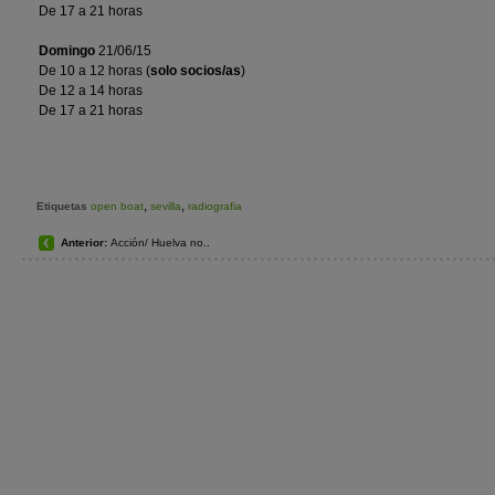
De 17 a 21 horas
Domingo
21/06/15
De 10 a 12 horas (
solo socios/as
)
De 12 a 14 horas
De 17 a 21 horas
,
,
Etiquetas
open boat
sevilla
radiografia
Anterior:
Acción/ Huelva no..