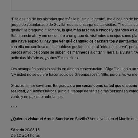
“Esa es una de las historias que más le gusta a la gente”, me dice uno de lo
grupo de voluntariado de Sevilla, que se encarga de las visitas. “Y de las p
gusta?” le pregunto. “Hombre,
lo que más fascina a chicos y grandes es e
Subo presto ahí, y me encuentro a un grupo de visitantes con ojos como pla
una nave espacial, hay que ver qué cantidad de cacharritos y pantallitas
con ella me confiesa que le hubiese gustado subir al “nido de cuervo”, porqu
barcos antiguos donde se suben los marineros a gritar '¡Tierra a la vista!”.
películas históricas, ¿sabes?” me aclara.
Les acompaño hasta la salida en amena conversación. “Oiga,” le digo a un
“¿y usted no se quiere hacer socio de Greenpeace?”, “¡Illo, pero si yo ya m
Gracias, señor sevillano.
Es gracias a personas como usted que el sueño
realidad,
y nuestros barcos, junto al trabajo de tantas otras personas y colect
verde y en paz que anhelamos.
* * *
¿Quieres visitar el Arctic Sunrise en Sevilla?
Ven a verlo en el Muelle de L
Sábado
20/06/15
De 12 a 14 horas