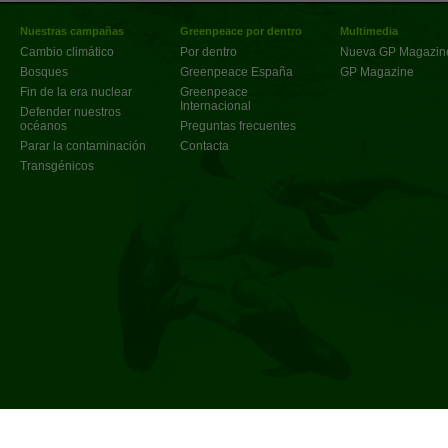
Nuestras campañas
Greenpeace por dentro
Multimedia
Cambio climático
Por dentro
Nueva GP Magazin
Bosques
Greenpeace España
GP Magazine
Fin de la era nuclear
Greenpeace
Internacional
Defender nuestros
océanos
Preguntas frecuentes
Parar la contaminación
Contacta
Transgénicos