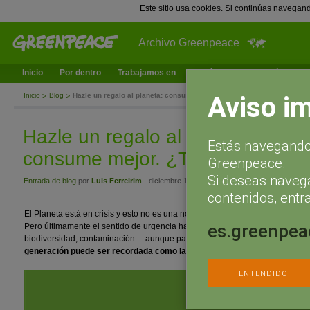
Este sitio usa cookies. Si continúas navegan
Archivo Greenpeace
Inicio
Por dentro
Trabajamos en
¿Qué puedes hacer tú?
Ac
Aviso i
Inicio
Blog
Hazle un regalo al planeta: consume menos, consume mejor. ¿Te apu
Hazle un regalo al planeta: co
Estás navegando 
consume mejor. ¿Te apuntas?
Greenpeace.
Si deseas naveg
Entrada de blog
por
Luis Ferreirim
- diciembre 14, 2016 a las 10:00
contenidos, entra
El Planeta está en crisis y esto no es una novedad. Llevamos escuchando 
es.greenpea
Pero últimamente el sentido de urgencia ha aumentado muchísimo. Cambio 
biodiversidad, contaminación… aunque parezca todo super negativo, ¡toda
generación puede ser recordada como la que puso freno definitivo a est
ENTENDIDO