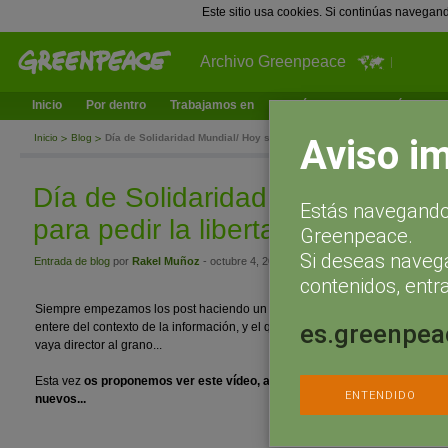
Este sitio usa cookies. Si continúas navegan
Archivo Greenpeace
Inicio
Por dentro
Trabajamos en
¿Qué puedes hacer tú?
Ac
Aviso i
Inicio
Blog
Día de Solidaridad Mundial/ Hoy sal a la calle para pedir la libertad de
Día de Solidaridad Mundial/ Hoy s
Estás navegando 
para pedir la libertad de los Arct
Greenpeace.
Si deseas naveg
Entrada de blog
por
Rakel Muñoz
- octubre 4, 2013 a las 10:52
contenidos, entra
Siempre empezamos los post haciendo un resúmen para que el que llega po
es.greenpea
entere del contexto de la información, y el que ya sea un incondicional de nu
vaya director al grano...
Esta vez
os proponemos ver este vídeo, a los que venís siempre por el b
ENTENDIDO
nuevos...