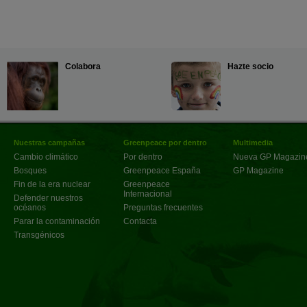
Colabora
Hazte socio
Nuestras campañas
Greenpeace por dentro
Multimedia
Cambio climático
Por dentro
Nueva GP Magazin
Bosques
Greenpeace España
GP Magazine
Fin de la era nuclear
Greenpeace
Internacional
Defender nuestros
océanos
Preguntas frecuentes
Parar la contaminación
Contacta
Transgénicos