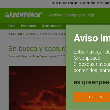
Este sitio usa cookies. Si continúas navegan
Archivo Greenpeace
Inicio
Por dentro
Trabajamos en
¿Qué puedes hacer tú?
Ac
Aviso i
Inicio
Blog
En busca y captura por usar el sol
En busca y captura por usar el s
Estás navegando 
Entrada de blog
por
Julio Barea
- agosto 2, 2013 a las 11:15
Greenpeace.
Si deseas naveg
contenidos, entra
es.greenpea
ENTENDIDO