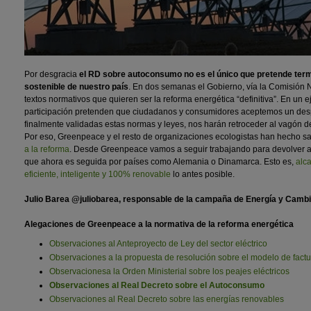
Por desgracia
el RD sobre autoconsumo no es el único que pretende termi
sostenible de nuestro país
. En dos semanas el Gobierno, vía la Comisión N
textos normativos que quieren ser la reforma energética “definitiva”. En un ej
participación pretenden que ciudadanos y consumidores aceptemos un despr
finalmente validadas estas normas y leyes, nos harán retroceder al vagón d
Por eso, Greenpeace y el resto de organizaciones ecologistas han hecho s
a la reforma
. Desde Greenpeace vamos a seguir trabajando para devolver a 
que ahora es seguida por países como Alemania o Dinamarca. Esto es,
alc
eficiente, inteligente y 100% renovable
lo antes posible.
Julio Barea @juliobarea, responsable de la campaña de Energía y Camb
Alegaciones de Greenpeace a la normativa de la reforma energética
Observaciones al Anteproyecto de Ley del sector eléctrico
Observaciones a la propuesta de resolución sobre el modelo de factu
Observacionesa la Orden Ministerial sobre los peajes eléctricos
Observaciones al Real Decreto sobre el Autoconsumo
Observaciones al Real Decreto sobre las energías renovables