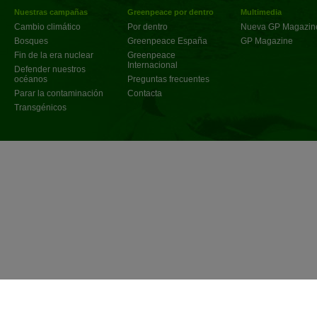
Nuestras campañas
Greenpeace por dentro
Multimedia
Cambio climático
Por dentro
Nueva GP Magazin
Bosques
Greenpeace España
GP Magazine
Fin de la era nuclear
Greenpeace
Internacional
Defender nuestros
océanos
Preguntas frecuentes
Parar la contaminación
Contacta
Transgénicos