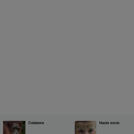
Colabora
Hazte socio