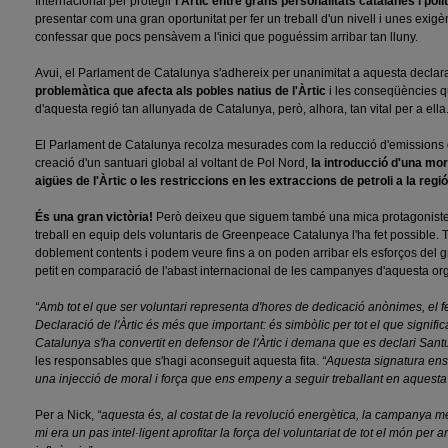
Internacional per protegir
l'Àrtic entre grans personalitats catalanes i polí
presentar com una gran oportunitat per fer un treball d'un nivell i unes exi
confessar que pocs pensàvem a l'inici que poguéssim arribar tan lluny.
Avui, el Parlament de Catalunya s'adhereix per unanimitat a aquesta declar
problemàtica que afecta als pobles natius de l'Àrtic
i les conseqüències qu
d'aquesta regió tan allunyada de Catalunya, però, alhora, tan vital per a ella
El Parlament de Catalunya recolza mesurades com la reducció d'emissions d
creació d'un santuari global al voltant de Pol Nord,
la introducció d'una mor
aigües de l'Àrtic o les restriccions en les extraccions de petroli a la regió
És una gran victòria!
Però deixeu que siguem també una mica protagonistes 
treball en equip dels voluntaris de Greenpeace Catalunya l'ha fet possible. 
doblement contents i podem veure fins a on poden arribar els esforços del 
petit en comparació de l'abast internacional de les campanyes d'aquesta org
“Amb tot el que ser voluntari representa d'hores de dedicació anònimes, el fe
Declaració de l'Àrtic és més que important: és simbòlic per tot el que significa
Catalunya s'ha convertit en defensor de l'Àrtic i demana que es declari Santu
les responsables que s'hagi aconseguit aquesta fita.
“Aquesta signatura ens 
una injecció de moral i força que ens empeny a seguir treballant en aquesta l
Per a Nick,
“aquesta és, al costat de la revolució energètica, la campanya 
mi era un pas intel·ligent aprofitar la força del voluntariat de tot el món per 