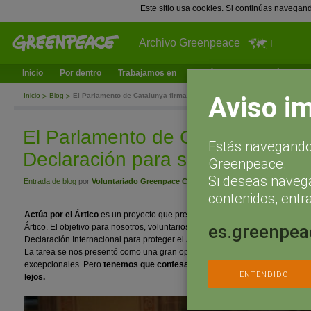
Este sitio usa cookies. Si continúas navegan
Archivo Greenpeace
Inicio
Por dentro
Trabajamos en
¿Qué puedes hacer tú?
Ac
Aviso i
Inicio
Blog
El Parlamento de Catalunya firma la Declaración para salvar el Ártico
El Parlamento de Catalunya firm
Estás navegando 
Declaración para salvar el Ártico
Greenpeace.
Si deseas naveg
Entrada de blog
por
Voluntariado Greenpace Catalunya
- julio 24, 2014 a las 16:11
contenidos, entra
Actúa por el Ártico
es un proyecto que pretende que personas como tú y y
es.greenpea
Ártico. El objetivo para nosotros, voluntarios de Greenpeace, es claro: ten
Declaración Internacional para proteger el Ártico entre grandes personalidad
La tarea se nos presentó como una gran oportunidad para hacer un trabajo 
excepcionales. Pero
tenemos que confesar que pocos pensábamos al inic
ENTENDIDO
lejos.