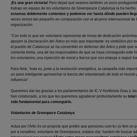
¡Es una gran victoria!
Pero dejad que seamos también un poco protagonistas
trabajo en equipo de los voluntarios de Greenpeace Catalunya la ha hecho 
estamos doblemente contentos y podemos ver hasta dónde pueden llegar
veces vemos tan pequeño en comparación con el alcance internacional de 
organización.
“Con todo lo que ser voluntario representa de horas de dedicación anónim
apoyen la Declaración del Ártico es más que importante: es simbólico por todo
el pueblo de Catalunya se ha convertido en defensor del Ártico y pide que s
comenta Imma, una de las responsables de que se haya conseguido este hi
los voluntarios, una inyección de moral y fuerza que nos empuja a seguir tr
Para Nick,
“esta es, junto a la revolución energética, la campaña más impo
un paso inteligente aprovechar la fuerza del voluntariado de todo el mundo
influencia”
.
Queremos dar las gracias a los parlamentarios de IC-V Hortènsia Grau y J
han colaborado, a los que les queremos agradecer profundamente su
total
sido fundamental para conseguirlo.
Voluntarios de Greenpace Catalunya
Actua per l'Àrtic és un projecte que pretén que persones com tu i jo fem un pa
per a nosaltres, voluntaris de Greenpeace, estaba clar: havíem de buscar a