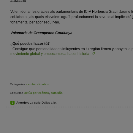
influència”.
Volem donar les gràcies als parlamentaris de IC-V Hortènsia Grau i Jaume B
col·laborat, als quals els volem agraïr profundament la seva total implicació
fonamental per aconseguir-ho.
Voluntaris de Greenpeace Catalunya
¿Qué puedes hacer tú?
- Consigue que personalidades influyentes en tu región firmen y apoyen la p
movimiento global y empecemos a hacer historia!
Categorías
cambio climático
,
Etiquetas
actúa por el ártico
cataluña
Anterior:
La serie Dallas a lo..