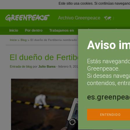
Este sitio usa cookies. Si continúas navegan
Archivo Greenpeace
Inicio
Por dentro
Trabajamos en
¿Qué puedes hacer tú?
Ac
Aviso i
Inicio
Blog
El dueño de Fertiberia nombrado Marqués
El dueño de Fertiberia nombrad
Estás navegando 
Entrada de blog
por
Julio Barea
- febrero 9, 2011 a las 12:52
Greenpeace.
Si deseas naveg
El pasado 
contenidos, entra
Estado re
del título
es.greenpea
“destacada
servicio 
mismo y s
legislació
ENTENDIDO
podría pa
verdad.