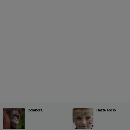
Colabora
Hazte socio