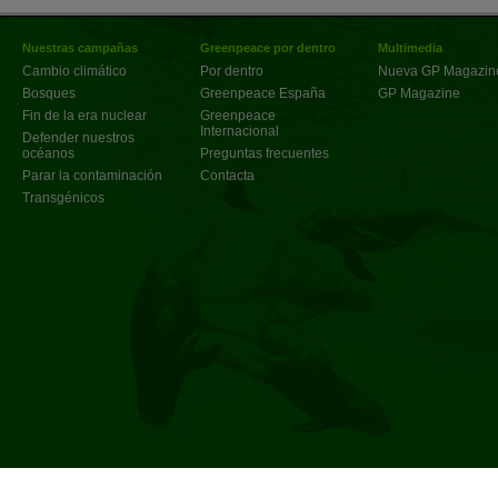
Nuestras campañas
Greenpeace por dentro
Multimedia
Cambio climático
Por dentro
Nueva GP Magazin
Bosques
Greenpeace España
GP Magazine
Fin de la era nuclear
Greenpeace
Internacional
Defender nuestros
océanos
Preguntas frecuentes
Parar la contaminación
Contacta
Transgénicos