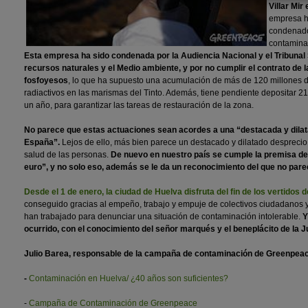
Villar Mir
empresa h
condenado
contamina
Esta empresa ha sido condenada por la Audiencia Nacional y el Tribunal 
recursos naturales y el Medio ambiente, y por no cumplir el contrato de 
fosfoyesos
, lo que ha supuesto una acumulación de más de 120 millones d
radiactivos en las marismas del Tinto. Además, tiene pendiente depositar 2
un año, para garantizar las tareas de restauración de la zona.
No parece que estas actuaciones sean acordes a una “destacada y dilata
España”.
Lejos de ello, más bien parece un destacado y dilatado desprecio 
salud de las personas.
De nuevo en nuestro país se cumple la premisa de
euro”, y no solo eso, además se le da un reconocimiento del que no par
Desde el 1 de enero, la ciudad de Huelva disfruta del fin de los vertidos 
conseguido gracias al empeño, trabajo y empuje de colectivos ciudadanos y
han trabajado para denunciar una situación de contaminación intolerable.
Y
ocurrido, con el conocimiento del señor marqués y el beneplácito de la J
Julio Barea, responsable de la campaña de contaminación de Greenpeac
-
Contaminación en Huelva/ ¿40 años son suficientes?
-
Campaña de Contaminación de Greenpeace