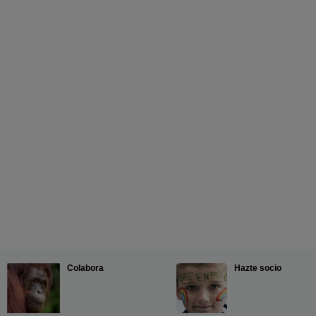
Colabora
Hazte socio