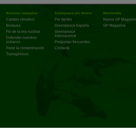
Nuestras campañas
Greenpeace por dentro
Multimedia
Cambio climático
Por dentro
Nueva GP Magazin
Bosques
Greenpeace España
GP Magazine
Fin de la era nuclear
Greenpeace
Internacional
Defender nuestros
océanos
Preguntas frecuentes
Parar la contaminación
Contacta
Transgénicos