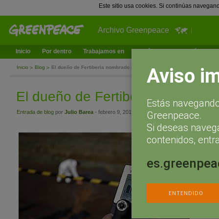
Este sitio usa cookies. Si continúas navegan
Archivo Greenpeace
Inicio
Por dentro
Trabajamos en
¿Qué puedes hacer tú?
Ac
Aviso i
Inicio
Blog
El dueño de Fertiberia nombrado Marqués
El dueño de Fertiberia nombrad
Estás navegando 
Entrada de blog
por
Julio Barea
- febrero 9, 2011 a las 12:52
Greenpeace.
Si deseas naveg
El pasado 
contenidos, entra
Estado re
del título
es.greenpea
“destacada
servicio 
mismo y s
legislació
ENTENDIDO
podría pa
verdad.