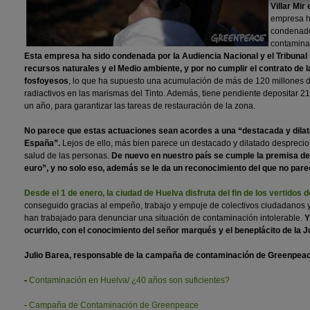
Villar Mir
empresa h
condenado
contamina
Esta empresa ha sido condenada por la Audiencia Nacional y el Tribunal 
recursos naturales y el Medio ambiente, y por no cumplir el contrato de 
fosfoyesos
, lo que ha supuesto una acumulación de más de 120 millones d
radiactivos en las marismas del Tinto. Además, tiene pendiente depositar 2
un año, para garantizar las tareas de restauración de la zona.
No parece que estas actuaciones sean acordes a una “destacada y dilata
España”.
Lejos de ello, más bien parece un destacado y dilatado desprecio 
salud de las personas.
De nuevo en nuestro país se cumple la premisa de
euro”, y no solo eso, además se le da un reconocimiento del que no par
Desde el 1 de enero, la ciudad de Huelva disfruta del fin de los vertidos 
conseguido gracias al empeño, trabajo y empuje de colectivos ciudadanos y
han trabajado para denunciar una situación de contaminación intolerable.
Y
ocurrido, con el conocimiento del señor marqués y el beneplácito de la J
Julio Barea, responsable de la campaña de contaminación de Greenpeac
-
Contaminación en Huelva/ ¿40 años son suficientes?
-
Campaña de Contaminación de Greenpeace