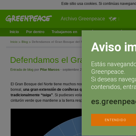
Este sitio usa cookies. Si continúas navegan
Archivo Greenpeace
Inicio
Por dentro
Trabajamos en
¿Qué puedes hacer tú?
Ac
Aviso i
Inicio
Blog
Defendamos el Gran Bosque del Norte
Defendamos el Gran Bosque del
Estás navegando 
Entrada de blog
por
Pilar Marcos
- septiembre 25, 2017 a las 11:45
Greenpeace.
Si deseas naveg
El Gran Bosque del Norte tiene muchos nombres. Se reconoce científicam
contenidos, entra
boreal,
una gran extensión de coníferas que cubre el hemisferio norte. L
tradicionalmente “taiga”
. Si pudieses volar al espacio, es la corona verde
es.greenpea
cinturón verde que mantiene a la tierra respirando.
ENTENDIDO