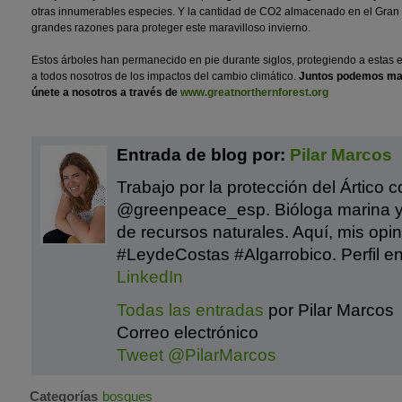
otras innumerables especies. Y la cantidad de CO2 almacenado en el Gran 
grandes razones para proteger este maravilloso invierno.
Estos árboles han permanecido en pie durante siglos, protegiendo a estas
a todos nosotros de los impactos del cambio climático.
Juntos podemos man
únete a nosotros a través de
www.greatnorthernforest.org
Entrada de blog por:
Pilar Marcos
Trabajo por la protección del Ártico 
@greenpeace_esp. Bióloga marina 
de recursos naturales. Aquí, mis opi
#LeydeCostas #Algarrobico. Perfil e
LinkedIn
Todas las entradas
por Pilar Marcos
Correo electrónico
Tweet @PilarMarcos
Categorías
bosques