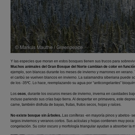
Y las especies que moran en estos bosques tienen sus trucos para sobrevivi
Muchos animales del Gran Bosque del Norte cambian de color en función
ejemplo, son blancas durante los meses de invierno y marrones en verano.
el caribú se vuelven blancos en invierno. La salamandra siberiana puede so
de los -35ºC. Lo hace, reemplazando su agua por “anticongelantes” bioquím
Los
osos
, durante los oscuros meses de invierno, inverna en cavidades bajo 
incluso pariendo sus crías bajo tierra. Al despertar en primavera, este dep
carne, también disfruta de bayas, frutas, frutos secos, hojas y raíces.
No existe bosque sin árboles.
Las coníferas -en mayoría pinos y abetos- s
largos inviernos y veranos cortos. Sus acículas y hojas contienen muy poca s
congelación. Su color oscuro y morfología triangular ayudan a absorber la m