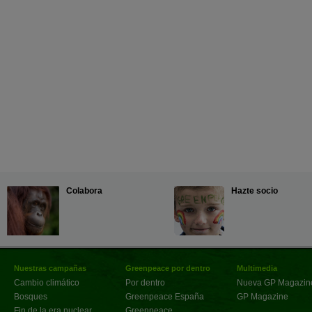
Colabora
Hazte socio
Nuestras campañas
Greenpeace por dentro
Multimedia
Cambio climático
Por dentro
Nueva GP Magazin
Bosques
Greenpeace España
GP Magazine
Fin de la era nuclear
Greenpeace