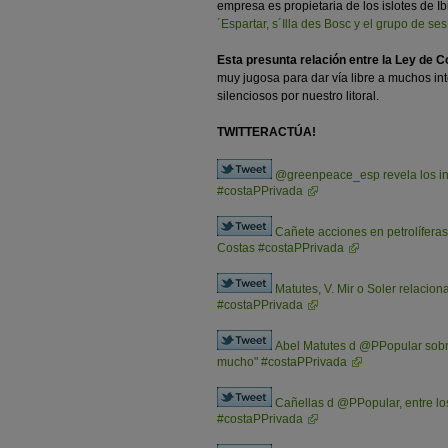
empresa es propietaria de los islotes de Ib
´Espartar, s´Illa des Bosc y el grupo de se
Esta presunta relación entre la Ley de C
muy jugosa para dar vía libre a muchos i
silenciosos por nuestro litoral.
TWITTERACTÚA!
@greenpeace_esp revela los int
#costaPPrivada
Cañete acciones en petrolíferas
Costas #costaPPrivada
Matutes, V. Mir o Soler relacio
#costaPPrivada
Abel Matutes d @PPopular sobre
mucho" #costaPPrivada
Cañellas d @PPopular, entre lo
#costaPPrivada