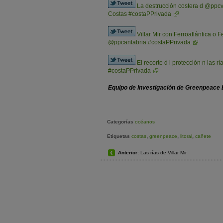
La destrucción costera d @ppcv 
Costas #costaPPrivada
Villar Mir con Ferroatlántica o 
@ppcantabria #costaPPrivada
El recorte d l protección n las
#costaPPrivada
Equipo de Investigación de Greenpeace
Categorías
océanos
,
,
,
Etiquetas
costas
greenpeace
litoral
cañete
Anterior:
Las rías de Villar Mir