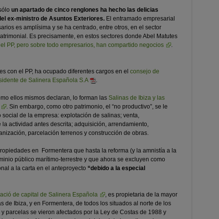
 sólo
un apartado de cinco renglones ha hecho las delicias
del ex-ministro de Asuntos Exteriores.
El entramado empresarial
arios es amplísima y se ha centrado, entre otros, en el sector
n patrimonial. Es precisamente, en estos sectores donde Abel Matutes
del PP, pero sobre todo empresarios, han compartido negocios
.
res con el PP, ha ocupado diferentes cargos en el
consejo de
esidente de Salinera Española S.A
.
omo ellos mismos declaran, lo forman las
Salinas de Ibiza y las
. Sin embargo, como otro patrimonio, el “no productivo”, se le
ocial de la empresa: explotación de salinas; venta,
la actividad antes descrita; adquisición, arrendamiento,
anización, parcelación terrenos y construcción de obras.
ropiedades en Formentera que hasta la reforma (y la amnistía a la
inio público marítimo-terrestre y que ahora se excluyen como
onal a la carta en el anteproyecto
“debido a la especial
nació de capital de Salinera Española
, es propietaria de la mayor
s de Ibiza, y en Formentera, de todos los situados al norte de los
y parcelas se vieron afectados por la Ley de Costas de 1988 y