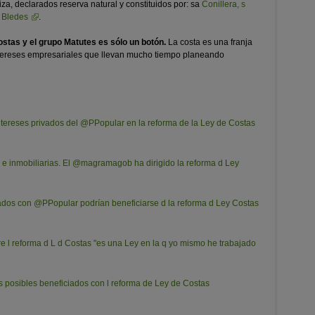
iza, declarados reserva natural y constituidos por: sa
Conillera, s
s Bledes
.
ostas y el grupo Matutes es sólo un botón.
La costa es una franja
ntereses empresariales que llevan mucho tiempo planeando
ereses privados del @PPopular en la reforma de la Ley de Costas
 e inmobiliarias. El @magramagob ha dirigido la reforma d Ley
nados con @PPopular podrían beneficiarse d la reforma d Ley Costas
 l reforma d L d Costas "es una Ley en la q yo mismo he trabajado
s posibles beneficiados con l reforma de Ley de Costas