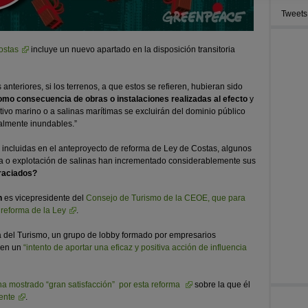
Tweets
ostas
incluye un nuevo apartado en la disposición transitoria
anteriores, si los terrenos, a que estos se refieren, hubieran sido
como consecuencia de obras o instalaciones realizadas al efecto
y
tivo marino o a salinas marítimas se excluirán del dominio público
almente inundables.”
 incluidas en el anteproyecto de reforma de Ley de Costas, algunos
ra o explotación de salinas han incrementado considerablemente sus
raciados?
n
es vicepresidente del
Consejo de Turismo de la CEOE, que para
 reforma de la Ley
.
 del Turismo, un grupo de lobby formado por empresarios
n en un
“intento de aportar una eficaz y positiva acción de influencia
a mostrado “gran satisfacción” por esta reforma
sobre la que él
ente
.