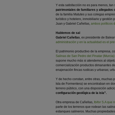
Y esta satisfacción no es para menos, tan
patrimoniales de familiares y allegados 
de la familia Matutes y sus colegas empres
turístico y hotelero, inmobiliario y gestió
Juan y Gabriel Cañellas,
ambos políticos 
Hablemos de sal
Gabriel Cañellas
, ex presidente de Balea
administración y en la actualidad es el pr
El patrimonio productivo de la empresa, c
Salinas de San Pedro del Pinatar (Murcia)
supone mucho más si atendemos al objeto s
comercialización productos dimanantes de 
enajenación fincas rusticas y urbanas; urb
Y de hecho constan, entre otras, muchas p
Isla de Formentera) se encontraban en dom
terreno público, con una disposición adici
configuración geológica de la isla”.
Otra empresa de Cañellas,
Ibifor S.A que 
parte de los terrenos que rodean las salina
estanques salineros. Muchas propiedades 