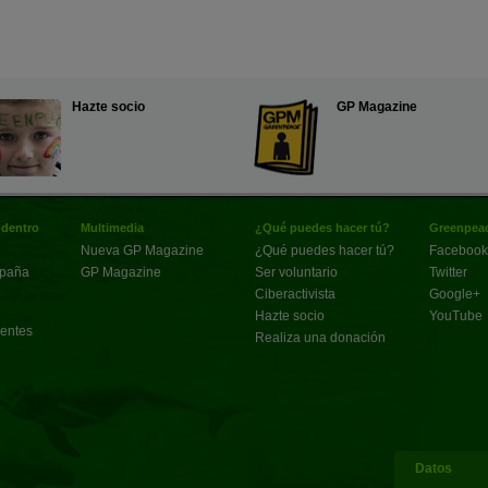
Hazte socio
GP Magazine
 dentro
Multimedia
¿Qué puedes hacer tú?
Greenpeac
Nueva GP Magazine
¿Qué puedes hacer tú?
Facebook
spaña
GP Magazine
Ser voluntario
Twitter
Ciberactivista
Google+
Hazte socio
YouTube
uentes
Realiza una donación
Datos