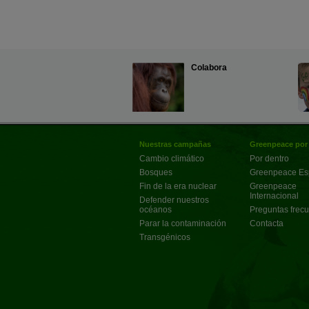
Colabora
Nuestras campañas
Greenpeace por
Cambio climático
Por dentro
Bosques
Greenpeace E
Fin de la era nuclear
Greenpeace
Internacional
Defender nuestros
océanos
Preguntas frec
Parar la contaminación
Contacta
Transgénicos