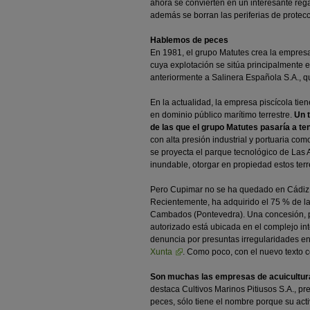
ahora se convierten en un interesante rega
además se borran las periferias de protecc
Hablemos de peces
En 1981, el grupo Matutes crea la empresa
cuya explotación se sitúa principalmente e
anteriormente a Salinera Española S.A.,
En la actualidad, la empresa piscícola ti
en dominio público marítimo terrestre.
Un t
de las que el grupo Matutes pasaría a te
con alta presión industrial y portuaria co
se proyecta el parque tecnológico de Las 
inundable, otorgar en propiedad estos te
Pero Cupimar no se ha quedado en Cádiz,
Recientemente, ha adquirido el 75 % de l
Cambados (Pontevedra). Una concesión, po
autorizado está ubicada en el complejo in
denuncia por presuntas irregularidades en 
Xunta
. Como poco, con el nuevo texto 
Son muchas las empresas de acuicultur
destaca Cultivos Marinos Pitiusos S.A., pr
peces, sólo tiene el nombre porque su acti