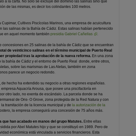
lo a la carta. No sólo se excluye del dominio las salinas sino que
ión de las mismas, es decir los colindantes 100 metros.
 Cupimar, Cultivos Piscícolas Marinos, una empresa de acuicultura
n las salinas de la Bahía de Cádiz. Estas salinas habían pertenecido
 que en aquel momento también
presidia Gabriel Cañellas
.
ene concesiones en 25 salinas de la bahía de Cádiz que se encuentran
otal de veinticinco salinas en el término municipal de Puerto Real
ner propiedad tras la aprobación de la nueva reforma.
En una zona
mo la bahía de Cádiz y el entorno de Puerto Real donde, entre otros,
Aletas, sobre las marismas de Las Aletas, también en zona
rrenos parece un negocio redondo.
 de hecho ha extendido su negocio a otras regiones españolas.
a empresa Aquacría Arousa, que posee una piscifactoría en
r otro lado, no exenta de escándalo. La parcela donde se ha
termareal de Ons- O Grove, zona protegida de la Red Natura y con
la tramitación de la licencia municipal y de
la autorización de la
costero, la empresa conseguirá una concesión de 75 años más.
a que han acabado en manos del grupo Matutes.
Entre ellas
esidida por Abel Matutes hijo y que se constituyó en 1989. Pero de
vidad económica está vinculada a servicios financieros. Esta