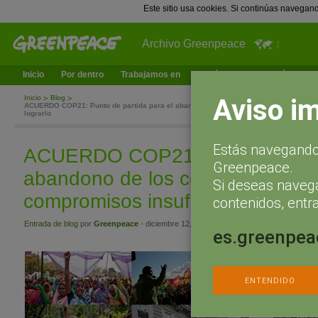
Este sitio usa cookies. Si continúas navegan
Archivo Greenpeace
Inicio
Por dentro
Trabajamos en
¿Qué puedes hacer tú?
Ac
Aviso i
Inicio
Blog
ACUERDO COP21: Punto de partida para el abandono de los combustibles fósiles pe
lograrlo
Estás navegando 
ACUERDO COP21: Punto de part
Greenpeace.
abandono de los combustibles fó
Si deseas naveg
compromisos insuficientes para l
contenidos, entra
Entrada de blog
por
Greenpeace
- diciembre 12, 2015 a las 21:47
es.greenpea
ENTENDIDO