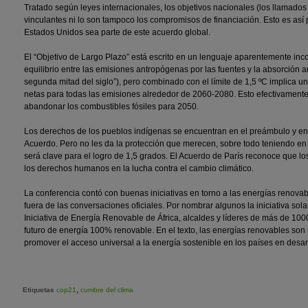
Tratado según leyes internacionales, los objetivos nacionales (los llamado
vinculantes ni lo son tampoco los compromisos de financiación. Esto es así 
Estados Unidos sea parte de este acuerdo global.
El “Objetivo de Largo Plazo” está escrito en un lenguaje aparentemente inc
equilibrio entre las emisiones antropógenas por las fuentes y la absorción 
segunda mitad del siglo”), pero combinado con el límite de 1,5 ºC implica un
netas para todas las emisiones alrededor de 2060-2080. Esto efectivamente
abandonar los combustibles fósiles para 2050.
Los derechos de los pueblos indígenas se encuentran en el preámbulo y en
Acuerdo. Pero no les da la protección que merecen, sobre todo teniendo en 
será clave para el logro de 1,5 grados. El Acuerdo de París reconoce que l
los derechos humanos en la lucha contra el cambio climático.
La conferencia contó con buenas iniciativas en torno a las energías renova
fuera de las conversaciones oficiales. Por nombrar algunos la iniciativa solar
Iniciativa de Energía Renovable de África, alcaldes y líderes de más de 1
futuro de energía 100% renovable. En el texto, las energías renovables son
promover el acceso universal a la energía sostenible en los países en desarro
,
Etiquetas
cop21
cumbre del clima