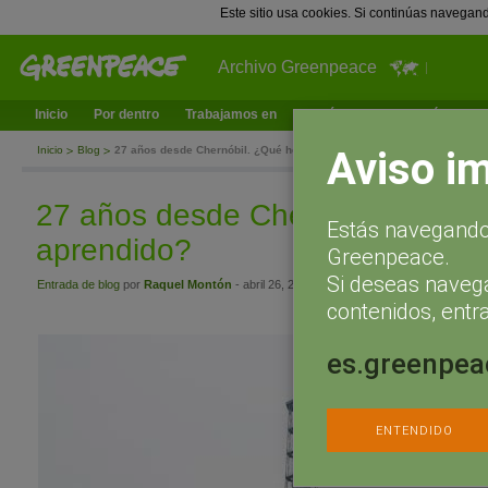
Este sitio usa cookies. Si continúas navegan
Archivo Greenpeace
Inicio
Por dentro
Trabajamos en
¿Qué puedes hacer tú?
Ac
Aviso i
Inicio
Blog
27 años desde Chernóbil. ¿Qué hemos aprendido?
27 años desde Chernóbil. ¿Qué
Estás navegando 
aprendido?
Greenpeace.
Si deseas naveg
Entrada de blog
por
Raquel Montón
- abril 26, 2013 a las 18:08
contenidos, entra
es.greenpea
ENTENDIDO