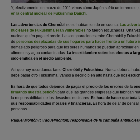
Y, efectivamente, en marzo de 2011 vimos cómo Japón sufrió un terremoto, 
en la central nuclear de Fukushima Daiichi.
Las advertencias de Chernóbil
no se habían tenido en cuenta.
Las advert
nucleares de Fukushima eran vulnerables
no fueron escuchadas. Una vez m
nuclear, quién paga el precio. Las comparaciones entre Chernóbil y Fukush
de
personas desplazadas de sus hogares para hacer frente a un futuro i
demasiado peligroso para que los seres humanos se puedan aproximar en d
alimentos y agua contaminadas.
La incertidumbre sobre los efectos a larg
sido emitida en el medio ambiente.
Así que hoy recordamos tanto
Chernóbil y Fukushima
. Nunca debería habe
debe pasar otro Fukushima. Vamos a decirlo bien alto hasta que nos escuc
Es hora de que todos dejemos de pagar el precio de los errores de la ene
firmando nuestra petición
para que las grandes empresas que fabrican re
la responsabilidad de los desastres nucleares.
Es hora de hacer que toda l
sus responsabilidades morales y financieras.
Es hora de dejar de pensar 
personas.
Raquel Montón (@raquelmonton) responsable de la campaña antinuclea