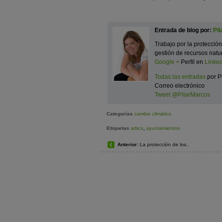
Entrada de blog por:
Pil
Trabajo por la protecci
gestión de recursos natu
Google +
Perfil en
Linke
Todas las entradas
por P
Correo electrónico
Tweet @PilarMarcos
Categorías
cambio climático
,
Etiquetas
artico
ayuntamientos
Anterior:
La protección de los..