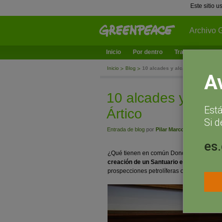
Este sitio 
Archivo 
Inicio
Por dentro
Trabajamos en
Inicio
Blog
10 alcades y alcaldesas por la p
A
10 alcades y alcal
Est
Ártico
Si d
Entrada de blog
por
Pilar Marcos
- septiembre 8
es
¿Qué tienen en común Donosti, Ibiza o Sa
creación de un Santuario en las aguas in
prospecciones petrolíferas o las actividade