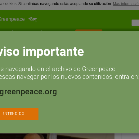
usa cookies. Si continúas navegando estás aceptando su utilización.
Más informació
Greenpeace
¿Qué puedes hacer tú?
Actualidad
Hazte socio
rotección del Ártico
viso importante
desas por la protección del
ás navegando en el archivo de Greenpeace.
eseas navegar por los nuevos contenidos, entra en:
, 2014 a las 12:33
Agregar un comentario
.greenpeace.org
nt Vicenç dels Horts?
Todos sus alcaldes y alcaldesas quieren la
ternacionales del alto Ártico
que proteja este espacio único de las
s industriales.
Sígueno
ENTENDIDO