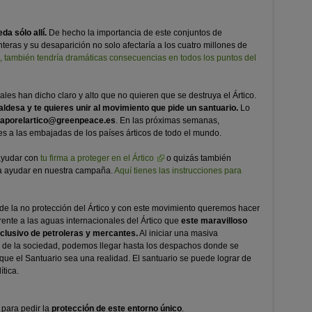
da sólo allí.
De hecho la importancia de este conjuntos de
teras y su desaparición no solo afectaría a los cuatro millones de
a, también tendría dramáticas consecuencias en todos los puntos del
es han dicho claro y alto que no quieren que se destruya el Ártico.
aldesa y te quieres unir al movimiento que pide un santuario.
Lo
uaporelartico@greenpeace.es
. En las próximas semanas,
s a las embajadas de los países árticos de todo el mundo.
 ayudar con
tu firma a proteger en el Ártico
o quizás también
a ayudar en nuestra campaña.
Aquí tienes las instrucciones para
e la no protección del Ártico y con este movimiento queremos hacer
frente a las aguas internacionales del Ártico que
este maravilloso
xclusivo de petroleras y mercantes.
Al iniciar una masiva
s de la sociedad, podemos llegar hasta los despachos donde se
ue el Santuario sea una realidad. El santuario se puede lograr de
tica.
 para pedir la
protección de este entorno único
.