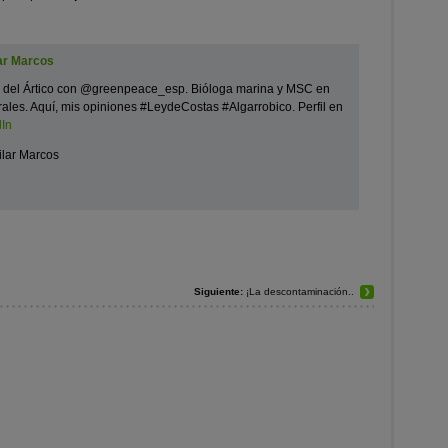
ar Marcos
ón del Ártico con @greenpeace_esp. Bióloga marina y MSC en
rales. Aquí, mis opiniones #LeydeCostas #Algarrobico. Perfil en
dIn
ilar Marcos
Siguiente:
¡La descontaminación..