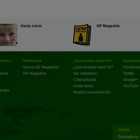
Hazte socio
GP Magazine
 dentro
Multimedia
¿Qué puedes hacer tú?
Greenpeac
Nueva GP Magazine
¿Qué puedes hacer tú?
Facebook
spaña
GP Magazine
Ser voluntario
Twitter
Ciberactivista
Google+
Hazte socio
YouTube
uentes
Realiza una donación
Datos
Fundada en 