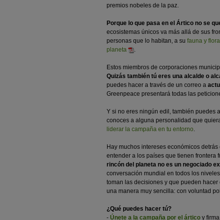
premios nobeles de la paz.
Porque lo que pasa en el Ártico no se que
ecosistemas únicos va más allá de sus fron
personas que lo habitan, a su
fauna y flor
planeta
.
Estos miembros de corporaciones municipal
Quizás también tú eres una alcalde o alc
puedes hacer a través de un correo a
act
Greenpeace presentará todas las peticione
Y si no eres ningún edil, también puedes
conoces a alguna personalidad que quier
liderar la campaña en tu entorno
.
Hay muchos intereses económicos detrás d
entender a los países que tienen frontera 
rincón del planeta no es un negociado e
conversación mundial en todos los nivele
toman las decisiones y que pueden hacer q
una manera muy sencilla: con voluntad polí
¿Qué puedes hacer tú?
-
Únete a la campaña por el ártico
y firma