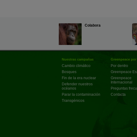
Colabora
Nuestras campañas
Greenpeace por
Cambio climático
Por dentro
Bosques
Greenpeace E
Fin de la era nuclear
Greenpeace
Internacional
Defender nuestros
océanos
Preguntas frec
Parar la contaminación
Contacta
Transgénicos