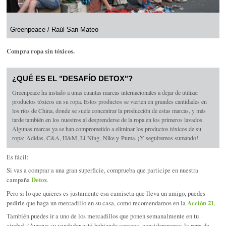
Greenpeace / Raúl San Mateo
Compra ropa sin tóxicos.
¿QUÉ ES EL "DESAFÍO DETOX"?
Greenpeace ha instado a unas cuantas marcas internacionales a dejar de utilizar
productos tóxicos en su ropa. Estos productos se vierten en grandes cantidades en
los ríos de China, donde se suele concentrar la producción de estas marcas, y más
tarde también en los nuestros al desprenderse de la ropa en los primeros lavados.
Algunas marcas ya se han comprometido a eliminar los productos tóxicos de su
ropa: Adidas, C&A, H&M, Li-Ning, Nike y Puma. ¡Y seguiremos sumando!
Es fácil:
Si vas a comprar a una gran superficie, comprueba que participe en nuestra
campaña
Detox
.
Pero si lo que quieres es justamente esa camiseta que lleva un amigo, puedes
pedirle que haga un mercadillo en su casa, como recomendamos en la
Acción 21
.
También puedes ir a uno de los mercadillos que ponen semanalmente en tu
ciudad. (Aunque su vendedor esté bebiendo cerveza, consideraremos la ropa de