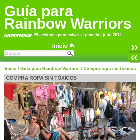
Guía para
Rainbow Warriors
25 acciones para salvar el planeta / julio 2012
Inicio
Inicio
/
Guía para Rainbow Warriors
/
Compra ropa sin tóxicos
COMPRA ROPA SIN TÓXICOS