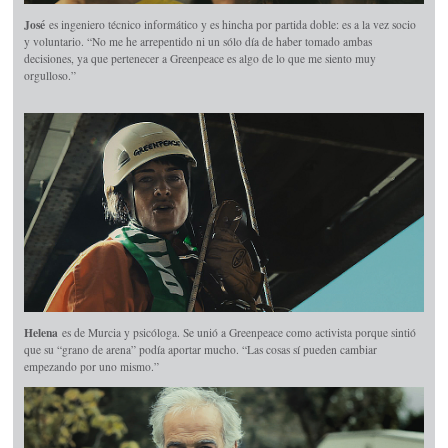
José
es ingeniero técnico informático y es hincha por partida doble: es a la vez socio
y voluntario. “No me he arrepentido ni un sólo día de haber tomado ambas
decisiones, ya que pertenecer a Greenpeace es algo de lo que me siento muy
orgulloso.”
Helena
es de Murcia y psicóloga. Se unió a Greenpeace como activista porque sintió
que su “grano de arena” podía aportar mucho. “Las cosas sí pueden cambiar
empezando por uno mismo.”