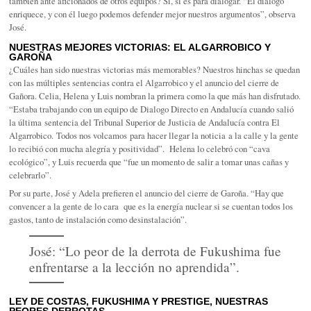
también ante aficionados de otros equipos? Sí, si es para dialogar. “El diálogo
enriquece, y con él luego podemos defender mejor nuestros argumentos”, observa
José.
NUESTRAS MEJORES VICTORIAS: EL ALGARROBICO Y
GAROÑA
¿Cuáles han sido nuestras victorias más memorables? Nuestros hinchas se quedan
con las múltiples sentencias contra el Algarrobico y el anuncio del cierre de
Gañora. Celia, Helena y Luis nombran la primera como la que más han disfrutado.
“Estaba trabajando con un equipo de Dialogo Directo en Andalucía cuando salió
la última sentencia del Tribunal Superior de Justicia de Andalucía contra El
Algarrobico. Todos nos volcamos para hacer llegar la noticia a la calle y la gente
lo recibió con mucha alegría y positividad”. Helena lo celebró con “cava
ecológico”, y Luis recuerda que “fue un momento de salir a tomar unas cañas y
celebrarlo”.
Por su parte, José y Adela prefieren el anuncio del cierre de Garoña. “Hay que
convencer a la gente de lo cara que es la energía nuclear si se cuentan todos los
gastos, tanto de instalación como desinstalación”.
José: “Lo peor de la derrota de Fukushima fue
enfrentarse a la lección no aprendida”.
LEY DE COSTAS, FUKUSHIMA Y PRESTIGE, NUESTRAS
PEORES DERROTAS