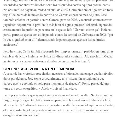
recordados por nuestros hinchas sean los disputados contra equipos pronucleares.
No obstante, no hay unanimidad en cuál de ellos. Celia prefiere el “golazo en toda
regla” de botes de humo en la portería de Garoña el pasado mes de junio. José
también celebra un partido contra Garoña, pero de 2008, y recuerda cómo nuestros
jugadores soportaron la presión (o más bien el agua a presión) del rival, sujetando
estoicamente la profética pancarta en la que se leía “Garoña: cierre ya”. Helena,
por su parte, se queda con el disputado contra la central de Cofrentes en 2002, “por
lo que significó estar allí, demostrando lo poco seguras que son las centrales
nucleares.”
Pero hay más. Celia también recuerda los “impresionantes” partidos en torno a las
cumbres de Río, y Helena no olvida los disputados contra El Algarrobico. “Mucha
gente respeta y aprecia de veras el valor de un parque Nacional”.
GREENPEACE VENCERÁ EN EL MUNDIAL
A pesar de las victorias cosechadas, nuestros aficionados saben que quedan rivales
duros por delante. José teme especialmente a la “situación actual, en la que
parece que la ecología es solo para momentos de riqueza”. Por su parte, Helena
teme al sector energético, y Adela y Luis al financiero.
Pero, por muy duros que sean, Greenpeace vencerá en el mundial. Será un camino
largo, con prórrogas, también derrotas, pero las sobrepondremos. Helena es clara
al respecto: “Confío fielmente en que este mundial lo ganará el equipo más fuerte,
el más constante, el que pueda mantener el ritmo de los partidos sin perder sus
energías ni su motivación”.