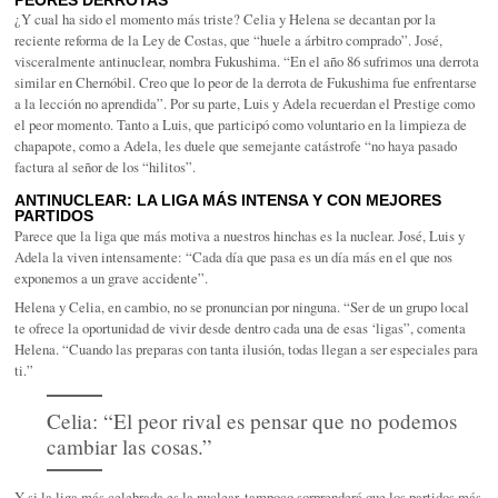
¿Y cual ha sido el momento más triste? Celia y Helena se decantan por la
reciente reforma de la Ley de Costas, que “huele a árbitro comprado”. José,
visceralmente antinuclear, nombra Fukushima. “En el año 86 sufrimos una derrota
similar en Chernóbil. Creo que lo peor de la derrota de Fukushima fue enfrentarse
a la lección no aprendida”. Por su parte, Luis y Adela recuerdan el Prestige como
el peor momento. Tanto a Luis, que participó como voluntario en la limpieza de
chapapote, como a Adela, les duele que semejante catástrofe “no haya pasado
factura al señor de los “hilitos”.
ANTINUCLEAR: LA LIGA MÁS INTENSA Y CON MEJORES
PARTIDOS
Parece que la liga que más motiva a nuestros hinchas es la nuclear. José, Luis y
Adela la viven intensamente: “Cada día que pasa es un día más en el que nos
exponemos a un grave accidente”.
Helena y Celia, en cambio, no se pronuncian por ninguna. “Ser de un grupo local
te ofrece la oportunidad de vivir desde dentro cada una de esas ‘ligas”, comenta
Helena. “Cuando las preparas con tanta ilusión, todas llegan a ser especiales para
ti.”
Celia: “El peor rival es pensar que no podemos
cambiar las cosas.”
Y si la liga más celebrada es la nuclear, tampoco sorprenderá que los partidos más