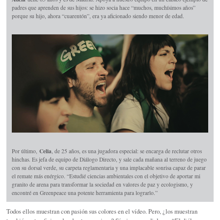
padres que aprenden de sus hijos: se hizo socia hace “muchos, muchísimos años”
porque su hijo, ahora “cuarentón”, era ya aficionado siendo menor de edad.
Celia
Por último,
, de 25 años, es una jugadora especial: se encarga de reclutar otros
hinchas. Es jefa de equipo de Diálogo Directo, y sale cada mañana al terreno de juego
con su dorsal verde, su carpeta reglamentaria y una implacable sonrisa capaz de parar
el remate más enérgico. “Estudié ciencias ambientales con el objetivo de aportar mi
granito de arena para transformar la sociedad en valores de paz y ecologismo, y
encontré en Greenpeace una potente herramienta para lograrlo.”
Todos ellos muestran con pasión sus colores en el vídeo. Pero, ¿los muestran