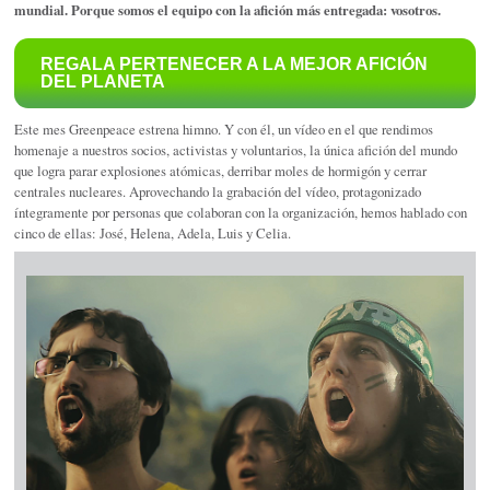
mundial. Porque somos el equipo con la afición más entregada: vosotros.
REGALA PERTENECER A LA MEJOR AFICIÓN
DEL PLANETA
Este mes Greenpeace estrena himno. Y con él, un vídeo en el que rendimos
homenaje a nuestros socios, activistas y voluntarios, la única afición del mundo
que logra parar explosiones atómicas, derribar moles de hormigón y cerrar
centrales nucleares. Aprovechando la grabación del vídeo, protagonizado
íntegramente por personas que colaboran con la organización, hemos hablado con
cinco de ellas: José, Helena, Adela, Luis y Celia.