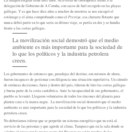
La imagen elegida tiene diez años. Activistas de Greenpeace frente a la
delegación de Gobierno de A Coruña, con sacos de fuel recogido en las playas
gallegas. Y es que hace diez años a muchos de nosotros se nos encogió el
estómago y el alma comprobando como el
Prestige
, esa chatarra flotante que
nunca debió partir en lo que sería su último viaje, se partía en dos y se hundía
frente a las costas gallegas.
La movilización social demostró que el medio
ambiente es más importante para la sociedad de
lo que los políticos y la industria petrolera
creen.
Los gobernantes de entonces que, paradojas del destino, son mismos de ahora,
fueron incapaces de gestionar con diligencia una situación superlativa. Un cúmulo
de erróneas decisiones, fuera y dentro del país, tiñeron de luto las costas gallegas
y buena parte de la costa cantábrica. Ante la incapacidad de sus gobernantes, el
pueblo se levantó. Llegaron voluntarios de todos los rincones del planeta para
plantar cara a la marea negra. La movilización social demostró que el medio
ambiente es más importante para la sociedad de lo que los políticos y la industria
petrolera creen.
No deberíamos tolerar que se perpetúe un sistema energético que no está al
servicio de las personas y que agrede al clima. Tampoco que en la sala donde se
celebra el juicio por la marea negra del
Prestige
no estén muchos de los