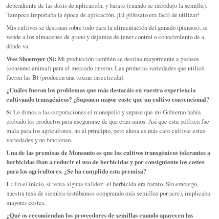
dependiente de las dosis de aplicación, y barato (cuando se introdujo la semilla).
Tampoco importaba la época de aplicación. ¡El glifosato era fácil de utilizar!
Mis cultivos se destinan sobre todo para la alimentación del ganado (piensos), se
vende a los almacenes de grano y dejamos de tener control o conocimiento de a
dónde va.
Wes Shoemyer (S):
Mi producción también se destina mayormente a piensos
(consumo animal) para el mercado interno. Las primeras variedades que utilicé
fueron las Bt (producen una toxina insecticida).
¿Cuáles fueron los problemas que más destacáis en vuestra experiencia
cultivando transgénicos? ¿Suponen mayor coste que un cultivo convencional?
S:
Le dimos a las corporaciones el monopolio y supuse que mi Gobierno había
probado los productos para asegurarse de que eran sanos. Así que esta política fue
mala para los agricultores, no al principio, pero ahora es más caro cultivar estas
variedades y no funcionan.
Una de las premisas de Monsanto es que los cultivos transgénicos tolerantes a
herbicidas iban a reducir el uso de herbicidas y por consiguiente los costes
para los agricultores. ¿Se ha cumplido esta premisa?
L:
En el inicio, sí tenía alguna validez: el herbicida era barato. Sin embargo,
nuestra tasa de siembra (estábamos comprando más semillas por acre), implicaba
mayores costes.
¿Qué os recomiendan los proveedores de semillas cuando aparecen las