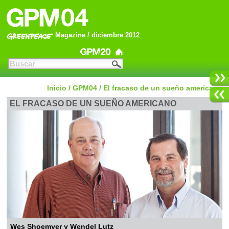
Magazine / diciembre 2012
Inicio
/
GPM04
/
El fracaso de un sueño americano
EL FRACASO DE UN SUEÑO AMERICANO
Wes Shoemyer y Wendel Lutz