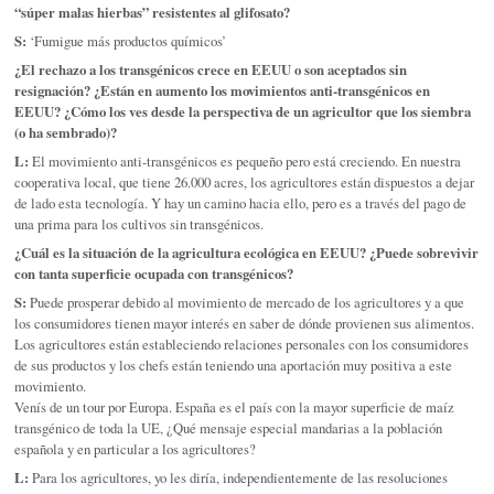
“súper malas hierbas” resistentes al glifosato?
S:
‘Fumigue más productos químicos’
¿El rechazo a los transgénicos crece en EEUU o son aceptados sin
resignación? ¿Están en aumento los movimientos anti-transgénicos en
EEUU? ¿Cómo los ves desde la perspectiva de un agricultor que los siembra
(o ha sembrado)?
L:
El movimiento anti-transgénicos es pequeño pero está creciendo. En nuestra
cooperativa local, que tiene 26.000 acres, los agricultores están dispuestos a dejar
de lado esta tecnología. Y hay un camino hacia ello, pero es a través del pago de
una prima para los cultivos sin transgénicos.
¿Cuál es la situación de la agricultura ecológica en EEUU? ¿Puede sobrevivir
con tanta superficie ocupada con transgénicos?
S:
Puede prosperar debido al movimiento de mercado de los agricultores y a que
los consumidores tienen mayor interés en saber de dónde provienen sus alimentos.
Los agricultores están estableciendo relaciones personales con los consumidores
de sus productos y los chefs están teniendo una aportación muy positiva a este
movimiento.
Venís de un tour por Europa. España es el país con la mayor superficie de maíz
transgénico de toda la UE, ¿Qué mensaje especial mandarias a la población
española y en particular a los agricultores?
L:
Para los agricultores, yo les diría, independientemente de las resoluciones