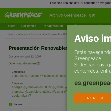
Este sitio usa cookies. Si continúas navegan
Archivo Greenpeace
Inicio
Por dentro
Trabajamos en
¿Qué puedes hacer tú?
Ac
Aviso i
Inicio
Informes
Presentación Renovables 100%
Presentación Renovables 100%
Estás navegando 
Documento - abril 12, 2007
Greenpeace.
Si deseas naveg
Download document
contenidos, entra
Categorías
océanos
,
nuclear
,
cambio climático
,
bosques
,
contaminación
es.greenpea
Etiquetas
energía
,
renovables 100%
,
clima
,
fotovoltaica
,
eolica
,
biomasa
,
cambio climático
,
solar
,
calentamiento global
,
olas
geotermica
ENTENDIDO
Anterior