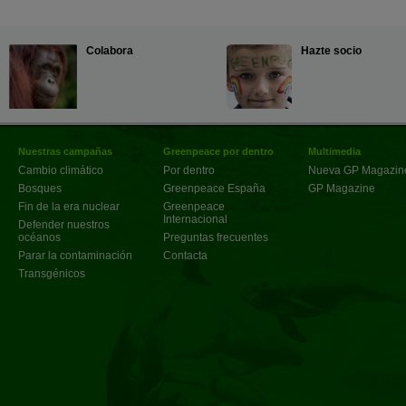
Colabora
Hazte socio
Nuestras campañas
Greenpeace por dentro
Multimedia
Cambio climático
Por dentro
Nueva GP Magazin
Bosques
Greenpeace España
GP Magazine
Fin de la era nuclear
Greenpeace
Internacional
Defender nuestros
océanos
Preguntas frecuentes
Parar la contaminación
Contacta
Transgénicos