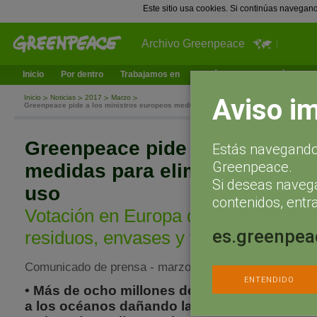
Este sitio usa cookies. Si continúas navegan
Archivo Greenpeace
Inicio
Por dentro
Trabajamos en
¿Qué puedes hacer tú?
Ac
Aviso i
Inicio
Noticias
2017
Marzo
Greenpeace pide a los ministros europeos medidas para eliminar el plástico de un 
Greenpeace pide a los minist
Estás navegando 
Greenpeace.
medidas para eliminar el plást
Si deseas naveg
uso
contenidos, entra
Votación en Europa del paquete de D
es.greenpea
residuos, envases y vertedero
Comunicado de prensa - marzo 14, 2017
ENTENDIDO
• Más de ocho millones de toneladas de plás
a los océanos dañando la vida marina y deja