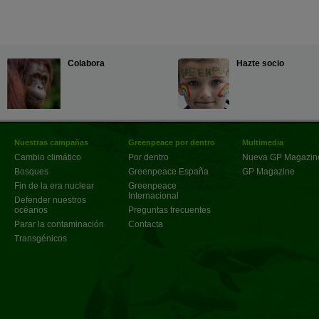
Colabora
Hazte socio
Nuestras campañas
Greenpeace por dentro
Multimedia
Cambio climático
Por dentro
Nueva GP Magazin
Bosques
Greenpeace España
GP Magazine
Fin de la era nuclear
Greenpeace
Internacional
Defender nuestros
océanos
Preguntas frecuentes
Parar la contaminación
Contacta
Transgénicos