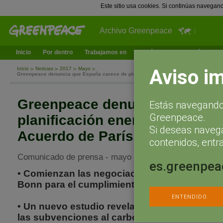
Este sitio usa cookies. Si continúas navegan
Archivo Greenpeace
Inicio
Por dentro
Trabajamos en
¿Qué puedes hacer tú?
Ac
Aviso i
Inicio
Noticias
2017
Mayo
Greenpeace denuncia que España carece de planificación energética para cumplir e
Greenpeace denuncia que Esp
Estás navegando 
Greenpeace.
planificación energética para 
Si deseas naveg
Acuerdo de París
contenidos, entra
Comunicado de prensa - mayo 8, 2017
es.greenpea
• Comienzan las negociaciones climáticas in
Bonn para el cumplimiento del Acuerdo de P
ENTENDIDO
• Un nuevo estudio revela que España está le
las subvenciones al carbón