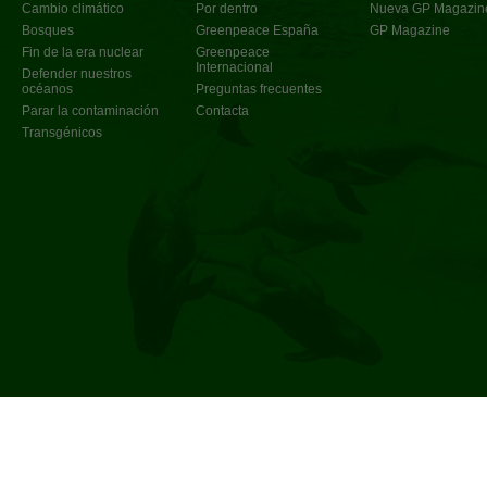
Cambio climático
Por dentro
Nueva GP Magazin
Bosques
Greenpeace España
GP Magazine
Fin de la era nuclear
Greenpeace
Internacional
Defender nuestros
océanos
Preguntas frecuentes
Parar la contaminación
Contacta
Transgénicos