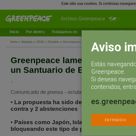
Este sitio usa cookies. Si continúas navegan
Archivo Greenpeace
Inicio
Por dentro
Trabajamos en
¿Qué puedes hacer tú?
Ac
Aviso i
Inicio
Noticias
2016
Octubre
Greenpeace lamenta el no a la creación de un San
Greenpeace lamenta el no a la
Estás navegando 
un Santuario de Ballenas en el
Greenpeace.
.
Si deseas naveg
contenidos, entra
Comunicado de prensa - octubre 25, 2016
es.greenpea
• La propuesta ha sido desestimada con 38 vo
contra y 2 abstenciones
ENTENDIDO
• Países como Japón, Islandia y Noruega, ent
bloqueando este tipo de propuestas de con