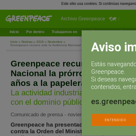
Este sitio usa cookies. Si continúas navegan
Archivo Greenpeace
Inicio
Por dentro
Trabajamos en
¿Qué puedes hacer tú?
Ac
Aviso i
Inicio
Noticias
2016
Noviembre
Greenpeace recurre ante la Audiencia Nacional la prórroga de la concesión de 60 a
Greenpeace recurre ante la Au
Estás navegando 
Greenpeace.
Nacional la prórroga de la con
Si deseas naveg
años a la papelera Ence en Po
contenidos, entra
La actividad industrial de la empres
es.greenpea
con el dominio público y debería ten
Comunicado de prensa - noviembre 25, 2016
ENTENDIDO
Greenpeace ha presentado un recurso ante l
contra la Orden del Ministerio de Agricultura