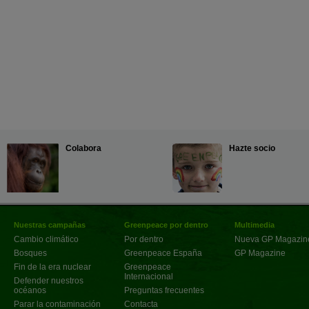
Colabora
Hazte socio
Nuestras campañas
Greenpeace por dentro
Multimedia
Cambio climático
Por dentro
Nueva GP Magazin
Bosques
Greenpeace España
GP Magazine
Fin de la era nuclear
Greenpeace
Internacional
Defender nuestros
océanos
Preguntas frecuentes
Parar la contaminación
Contacta