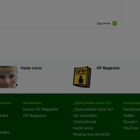
Siguiente
Hazte socio
GP Magazine
 dentro
Multimedia
¿Qué puedes hacer tú?
Greenpeac
Nueva GP Magazine
¿Qué puedes hacer tú?
Facebook
spaña
GP Magazine
Ser voluntario
Twitter
Ciberactivista
Google+
Hazte socio
YouTube
uentes
Realiza una donación