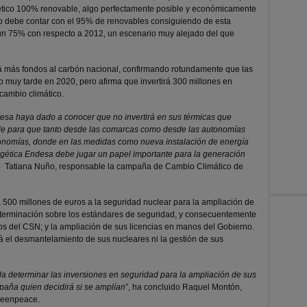
tico 100% renovable, algo perfectamente posible y económicamente
co debe contar con el 95% de renovables consiguiendo de esta
un 75% con respecto a 2012, un escenario muy alejado del que
á más fondos al carbón nacional, confirmando rotundamente que las
 muy tarde en 2020, pero afirma que invertirá 300 millones en
cambio climático.
resa haya dado a conocer que no invertirá en sus térmicas que
le para que tanto desde las comarcas como desde las autonomías
conomías, donde en las medidas como nueva instalación de energía
ergética Endesa debe jugar un papel importante para la generación
do Tatiana Nuño, responsable la campaña de Cambio Climático de
500 millones de euros a la seguridad nuclear para la ampliación de
determinación sobre los estándares de seguridad, y consecuentemente
nos del CSN; y la ampliación de sus licencias en manos del Gobierno.
 el desmantelamiento de sus nucleares ni la gestión de sus
 determinar las inversiones en seguridad para la ampliación de sus
paña quien decidirá si se amplían
”, ha concluido Raquel Montón,
Greenpeace.