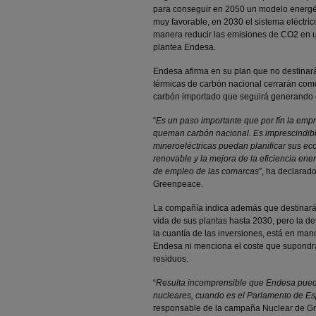
para conseguir en 2050 un modelo energé
muy favorable, en 2030 el sistema eléctri
manera reducir las emisiones de CO2 en 
plantea Endesa.
Endesa afirma en su plan que no destinar
térmicas de carbón nacional cerrarán como
carbón importado que seguirá generando 
“
Es un paso importante que por fín la emp
queman carbón nacional. Es imprescindib
mineroeléctricas puedan planificar sus e
renovable y la mejora de la eficiencia en
de empleo de las comarcas
”, ha declara
Greenpeace.
La compañía indica además que destinará 
vida de sus plantas hasta 2030, pero la 
la cuantía de las inversiones, está en ma
Endesa ni menciona el coste que supondrá
residuos.
“
Resulta incomprensible que Endesa pueda
nucleares, cuando es el Parlamento de Es
responsable de la campaña Nuclear de 