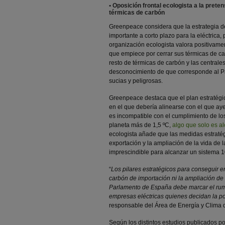
• Oposición frontal ecologista a la pret
térmicas de carbón
Greenpeace considera que la estrategia 
importante a corto plazo para la eléctrica,
organización ecologista valora positivame
que empiece por cerrar sus térmicas de ca
resto de térmicas de carbón y las central
desconocimiento de que corresponde al Par
sucias y peligrosas.
Greenpeace destaca que el plan estratég
en el que debería alinearse con el que ay
es incompatible con el cumplimiento de lo
planeta más de 1,5 ºC,
algo que solo es 
ecologista añade que las medidas estratégi
exportación y la ampliación de la vida de 
imprescindible para alcanzar un sistema 
“
Los pilares estratégicos para conseguir
carbón de importación ni la ampliación de la
Parlamento de España debe marcar el rumb
empresas eléctricas quienes decidan la pol
responsable del Área de Energía y Clima
Según los distintos estudios publicados 