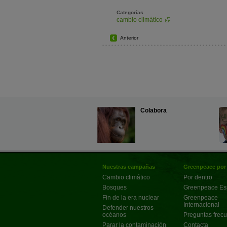
Categorías
cambio climático
Anterior
Colabora
Nuestras campañas
Greenpeace por
Cambio climático
Por dentro
Bosques
Greenpeace E
Fin de la era nuclear
Greenpeace
Internacional
Defender nuestros
océanos
Preguntas frec
Parar la contaminación
Contacta