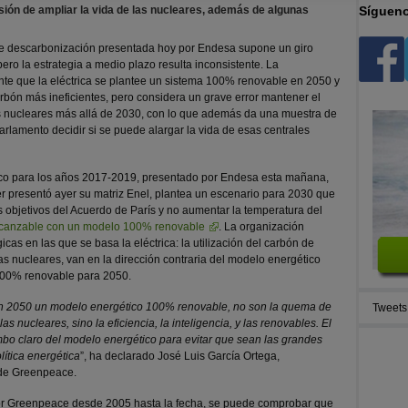
ensión de ampliar la vida de las nucleares, además de algunas
Sígueno
de descarbonización presentada hoy por Endesa supone un giro
 pero la estrategia a medio plazo resulta inconsistente. La
nte que la eléctrica se plantee un sistema 100% renovable en 2050 y
rbón más ineficientes, pero considera un grave error mantener el
es nucleares más allá de 2030, con lo que además da una muestra de
lamento decidir si se puede alargar la vida de esas centrales
ico para los años 2017-2019, presentado por Endesa esta mañana,
er presentó ayer su matriz Enel, plantea un escenario para 2030 que
s objetivos del Acuerdo de París y no aumentar la temperatura del
alcanzable con un modelo 100% renovable
. La organización
cas en las que se basa la eléctrica: la utilización del carbón de
las nucleares, van en la dirección contraria del modelo energético
100% renovable para 2050.
 en 2050 un modelo energético 100% renovable, no son la quema de
Tweets
s nucleares, sino la eficiencia, la inteligencia, y las renovables. El
o claro del modelo energético para evitar que sean las grandes
ítica energética
”, ha declarado José Luis García Ortega,
 de Greenpeace.
por Greenpeace desde 2005 hasta la fecha, se puede comprobar que