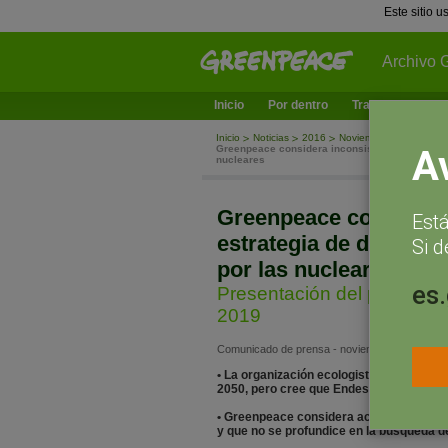
Este sitio 
Archivo 
Inicio
Por dentro
Trabajamos en
Inicio
Noticias
2016
Noviembre
Greenpeace considera inconsistente y contradi
A
nucleares
Greenpeace considera 
Est
estrategia de descarb
Si d
por las nucleares
es
Presentación del plan est
2019
Comunicado de prensa - noviembre 23, 2016
• La organización ecologista valora pos
2050, pero cree que Endesa se engaña po
• Greenpeace considera acertado el fin 
y que no se profundice en la búsqueda d