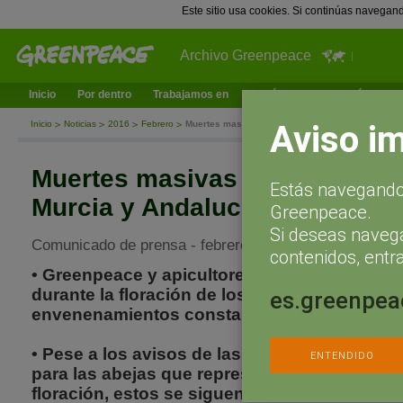
Este sitio usa cookies. Si continúas navegan
Archivo Greenpeace
Inicio
Por dentro
Trabajamos en
¿Qué puedes hacer tú?
Ac
Aviso i
Inicio
Noticias
2016
Febrero
Muertes masivas de abejas en Valencia, Murcia 
Muertes masivas de abejas en 
Estás navegando 
Murcia y Andalucía
Greenpeace.
Si deseas naveg
Comunicado de prensa - febrero 16, 2016
contenidos, entra
• Greenpeace y apicultores denuncian que el
durante la floración de los frutales de hues
es.greenpea
envenenamientos constantes de estos insec
• Pese a los avisos de las administraciones s
ENTENDIDO
para las abejas que representa el uso de pla
floración, estos se siguen utilizando.