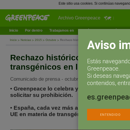
Este sitio usa cookies. Si continúas navegan
Archivo Greenpeace
Inicio
Por dentro
Trabajamos en
¿Qué puedes hacer tú?
Ac
Aviso i
Inicio
Noticias
2015
Octubre
Rechazo histórico a los cultivos transgénicos en
Rechazo histórico a los cultiv
Estás navegando 
transgénicos en la UE
Greenpeace.
Si deseas naveg
Comunicado de prensa - octubre 3, 2015
contenidos, entra
• Greenpeace lo celebra y anima a las com
solicitar su prohibición.
es.greenpea
• España, cada vez más al margen de la corr
UE en materia de transgénicos.
ENTENDIDO