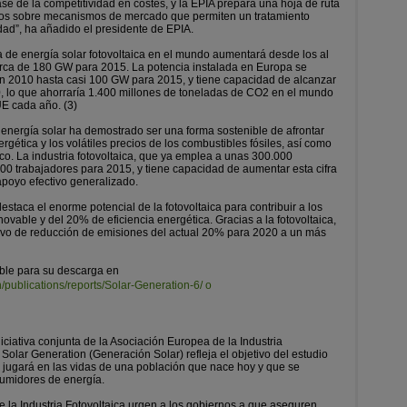
se de la competitividad en costes, y la EPIA prepara una hoja de ruta
aros sobre mecanismos de mercado que permiten un tratamiento
idad”, ha añadido el presidente de EPIA.
a de energía solar fotovoltaica en el mundo aumentará desde los al
rca de 180 GW para 2015. La potencia instalada en Europa se
2010 hasta casi 100 GW para 2015, y tiene capacidad de alcanzar
 lo que ahorraría 1.400 millones de toneladas de CO2 en el mundo
UE cada año. (3)
energía solar ha demostrado ser una forma sostenible de afrontar
gética y los volátiles precios de los combustibles fósiles, así como
co. La industria fotovoltaica, que ya emplea a unas 300.000
0 trabajadores para 2015, y tiene capacidad de aumentar esta cifra
apoyo efectivo generalizado.
staca el enorme potencial de la fotovoltaica para contribuir a los
vable y del 20% de eficiencia energética. Gracias a la fotovoltaica,
tivo de reducción de emisiones del actual 20% para 2020 a un más
ible para su descarga en
/publications/reports/Solar-Generation-6/ o
iciativa conjunta de la Asociación Europea de la Industria
 Solar Generation (Generación Solar) refleja el objetivo del estudio
lar jugará en las vidas de una población que nace hoy y que se
sumidores de energía.
la Industria Fotovoltaica urgen a los gobiernos a que aseguren