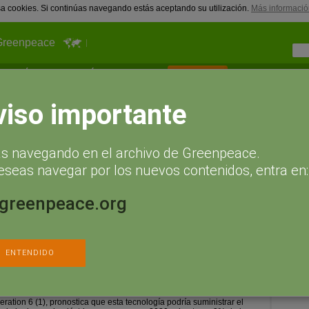
usa cookies. Si continúas navegando estás aceptando su utilización.
Más informació
Greenpeace
¿Qué puedes hacer tú?
Actualidad
Hazte socio
Sígueno
r fotovoltaica, mientras España la abandona
viso importante
nvierten en energía solar
ás navegando en el archivo de Greenpeace.
s España la abandona
eseas navegar por los nuevos contenidos, entra en:
n cómo en cinco años la electricidad
la que los hogares compran de la red
.greenpeace.org
solar fotovoltaica podrían duplicarse desde los 35-40.000
0.000 millones de euros en 2015, según un estudio publicado hoy
ción Europea de la Industria Fotovoltaica (EPIA). Las inversiones
ENTENDIDO
a podrían elevarse desde los 25-30.000 millones de euros
s en 2015.
nforme de prospectiva dedicado a la energía
solar fotovoltaica,
Solar
ration 6 (1), pronostica que esta tecnología podría suministrar el