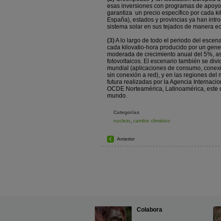
esas inversiones con programas de apoyo. 
garantiza un precio específico por cada ki
España), estados y provincias ya han intr
sistema solar en sus tejados de manera e
(3)
A lo largo de todo el periodo del escen
cada kilovatio-hora producido por un gen
moderada de crecimiento anual del 5%, as
fotovoltaicos. El escenario también se div
mundial (aplicaciones de consumo, conexió
sin conexión a red), y en las regiones de
futura realizadas por la Agencia Internac
OCDE Norteamérica, Latinoamérica, este de 
mundo.
Categorías
,
nuclear
cambio climático
Anterior
Colabora