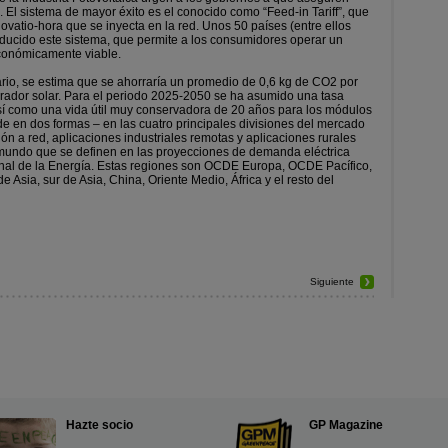
El sistema de mayor éxito es el conocido como “Feed-in Tariff”, que
lovatio-hora que se inyecta en la red. Unos 50 países (entre ellos
oducido este sistema, que permite a los consumidores operar un
conómicamente viable.
ario, se estima que se ahorraría un promedio de 0,6 kg de CO2 por
erador solar. Para el periodo 2025-2050 se ha asumido una tasa
í como una vida útil muy conservadora de 20 años para los módulos
ide en dos formas – en las cuatro principales divisiones del mercado
n a red, aplicaciones industriales remotas y aplicaciones rurales
l mundo que se definen en las proyecciones de demanda eléctrica
ional de la Energía. Estas regiones son OCDE Europa, OCDE Pacífico,
Asia, sur de Asia, China, Oriente Medio, África y el resto del
Siguiente
Hazte socio
GP Magazine