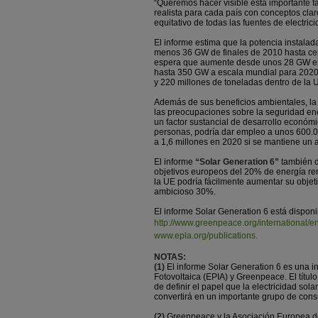
“Queremos hacer visible esta importante fa
realista para cada país con conceptos cl
equitativo de todas las fuentes de electric
El informe estima que la potencia instalad
menos 36 GW de finales de 2010 hasta ce
espera que aumente desde unos 28 GW en 
hasta 350 GW a escala mundial para 2020,
y 220 millones de toneladas dentro de la 
Además de sus beneficios ambientales, la 
las preocupaciones sobre la seguridad ener
un factor sustancial de desarrollo económi
personas, podría dar empleo a unos 600.00
a 1,6 millones en 2020 si se mantiene un 
El informe
“Solar Generation 6”
también de
objetivos europeos del 20% de energía reno
la UE podría fácilmente aumentar su obje
ambicioso 30%.
El informe Solar Generation 6 está dispon
http://www.greenpeace.org/international/en
www.epia.org/publications.
NOTAS:
(1)
El informe Solar Generation 6 es una in
Fotovoltaica (EPIA) y Greenpeace. El título
de definir el papel que la electricidad so
convertirá en un importante grupo de con
(2)
Greenpeace y la Asociación Europea de 