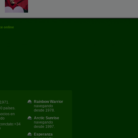
e online
Rainbow Warrior
1971.
navegando
40 países.
desde 1978.
socios en
Arctic Sunrise
ndo
navegando
conctato:+34
desde 1997.
0
Esperanza