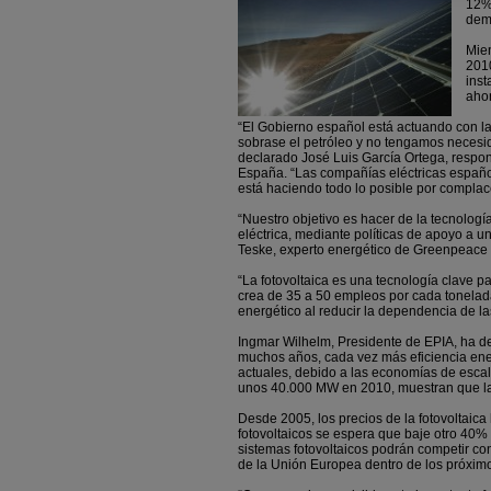
12%
dem
Mien
2010
inst
ahor
“El Gobierno español está actuando con la
sobrase el petróleo y no tengamos necesid
declarado José Luis García Ortega, resp
España. “Las compañías eléctricas español
está haciendo todo lo posible por complace
“Nuestro objetivo es hacer de la tecnologí
eléctrica, mediante políticas de apoyo a 
Teske, experto energético de Greenpeace 
“La fotovoltaica es una tecnología clave p
crea de 35 a 50 empleos por cada tonelad
energético al reducir la dependencia de l
Ingmar Wilhelm, Presidente de EPIA, ha de
muchos años, cada vez más eficiencia ene
actuales, debido a las economías de escal
unos 40.000 MW en 2010, muestran que la 
Desde 2005, los precios de la fotovoltaic
fotovoltaicos se espera que baje otro 40%
sistemas fotovoltaicos podrán competir co
de la Unión Europea dentro de los próxim