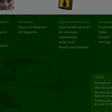
 dentro
Multimedia
¿Qué puedes hacer tú?
Greenpeac
Nueva GP Magazine
¿Qué puedes hacer tú?
Facebook
spaña
GP Magazine
Ser voluntario
Twitter
Ciberactivista
Google+
Hazte socio
YouTube
uentes
Realiza una donación
Datos
Fundada en 
Oficinas en 
Millones de 
todo del mu
Teléfono de 
91 444 14 0