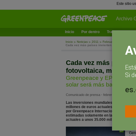
Este sitio 
Archivo 
Inicio
Por dentro
Trabajamos en
Inicio
Noticias
2011
February
Cada vez más países invierten en energía sola
A
Cada vez más países i
Est
fotovoltaica, mientra
Si d
Greenpeace y EPIA muestra
solar será más barata que 
es
Comunicado de prensa - febrero 2, 2011
Las inversiones mundiales en tecnología 
millones de euros actuales hasta unos 7
por Greenpeace Internacional y la Asocia
estimadas solamente en la Unión Europe
actuales a unos 35.000 millones de euro
El i
Gene