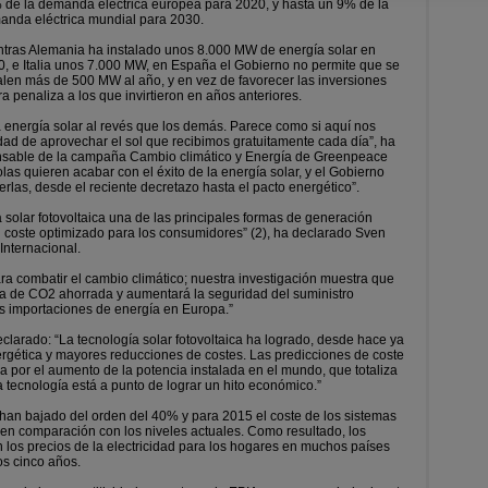
 de la demanda eléctrica europea para 2020, y hasta un 9% de la
anda eléctrica mundial para 2030.
tras Alemania ha instalado unos 8.000 MW de energía solar en
, e Italia unos 7.000 MW, en España el Gobierno no permite que se
alen más de 500 MW al año, y en vez de favorecer las inversiones
a penaliza a los que invirtieron en años anteriores.
 energía solar al revés que los demás. Parece como si aquí nos
ad de aprovechar el sol que recibimos gratuitamente cada día”, ha
onsable de la campaña Cambio climático y Energía de Greenpeace
as quieren acabar con el éxito de la energía solar, y el Gobierno
rlas, desde el reciente decretazo hasta el pacto energético”.
a solar fotovoltaica una de las principales formas de generación
un coste optimizado para los consumidores” (2), ha declarado Sven
Internacional.
ara combatir el cambio climático; nuestra investigación muestra que
a de CO2 ahorrada y aumentará la seguridad del suministro
as importaciones de energía en Europa.”
clarado: “La tecnología solar fotovoltaica ha logrado, desde hace ya
rgética y mayores reducciones de costes. Las predicciones de coste
a por el aumento de la potencia instalada en el mundo, que totaliza
tecnología está a punto de lograr un hito económico.”
a han bajado del orden del 40% y para 2015 el coste de los sistemas
 en comparación con los niveles actuales. Como resultado, los
n los precios de la electricidad para los hogares en muchos países
os cinco años.