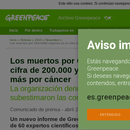
Este sitio usa cookies. Si continúas navegan
Archivo Greenpeace
Inicio
Por dentro
Trabajamos en
¿Qué puedes hacer tú?
Ac
Aviso i
Inicio
Noticias
2010
November
Los muertos por Chernóbil superan ya la cifra de 200.000 y se prevén otros 93.000
Los muertos por Chernóbil sup
Estás navegando 
Greenpeace.
cifra de 200.000 y se prevén o
Si deseas naveg
más por cáncer
contenidos, entra
La organización denuncia que el OI
es.greenpea
subestimaron las consecuencias del
Comunicado de prensa - abril 22, 2006
ENTENDIDO
Un nuevo informe de Greenpeace en el que h
de 60 expertos científicos de todo el mundo (