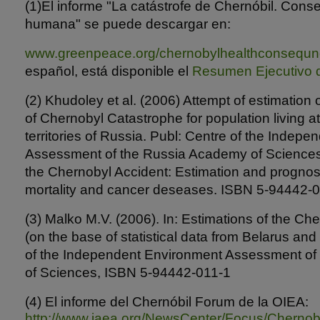
(1)El informe "La catástrofe de Chernóbil. Cons
humana" se puede descargar en:
www.greenpeace.org/chernobylhealthconsequnc
español, está disponible el
Resumen Ejecutivo d
(2) Khudoley et al. (2006) Attempt of estimatio
of Chernobyl Catastrophe for population living at
territories of Russia. Publ: Centre of the Indep
Assessment of the Russia Academy of Science
the Chernobyl Accident: Estimation and prognosi
mortality and cancer deseases. ISBN 5-94442-0
(3) Malko M.V. (2006). In: Estimations of the C
(on the base of statistical data from Belarus and
of the Independent Environment Assessment of
of Sciences, ISBN 5-94442-011-1
(4) El informe del Chernóbil Forum de la OIEA:
http://www.iaea.org/NewsCenter/Focus/Chernoby