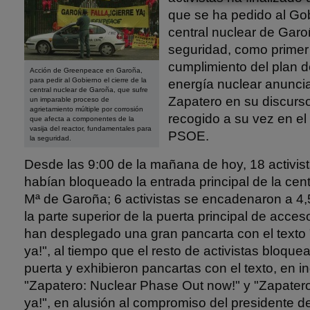
que se ha pedido al Gobi
central nuclear de Gar
seguridad, como primer
cumplimiento del plan 
Acción de Greenpeace en Garoña,
para pedir al Gobierno el cierre de la
energía nuclear anuncia
central nuclear de Garoña, que sufre
Zapatero en su discurso
un imparable proceso de
agrietamiento múltiple por corrosión
recogido a su vez en el
que afecta a componentes de la
vasija del reactor, fundamentales para
PSOE.
la seguridad.
Desde las 9:00 de la mañana de hoy, 18 activi
habían bloqueado la entrada principal de la cen
Mª de Garoña; 6 activistas se encadenaron a 4,
la parte superior de la puerta principal de acceso
han desplegado una gran pancarta con el texto "
ya!", al tiempo que el resto de activistas bloqu
puerta y exhibieron pancartas con el texto, en i
"Zapatero: Nuclear Phase Out now!" y "Zapatero:
ya!", en alusión al compromiso del presidente d