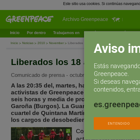
Este sitio usa cookies. Si continúas navegan
Archivo Greenpeace
Inicio
Por dentro
Trabajamos en
¿Qué puedes hacer tú?
Ac
Aviso i
Inicio
Noticias
2010
November
Liberados los 18 activistas de greenpeace
Liberados los 18 activistas d
Estás navegando 
Greenpeace.
Comunicado de prensa - octubre 19, 2004
Si deseas naveg
A las 20:35 del, martes, han sido puestos en l
contenidos, entra
activistas de Greenpeace que habían sido de
seis horas y media de protesta pacífica en la
es.greenpea
Garoña (Burgos). La Guardia Civil les había t
cuartel de Quintana Martín Galíndez (Burgos)
los cargos de desobediencia y resistencia a l
ENTENDIDO
Con la puesta en libert
activistas ha finalizado