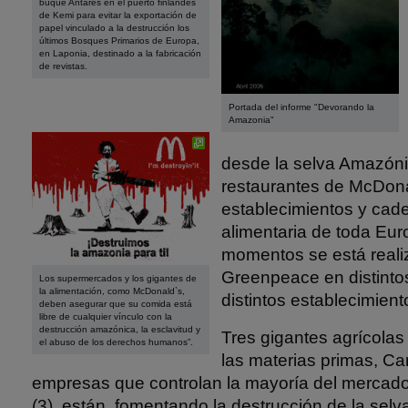
buque Antares en el puerto finlandés
de Kemi para evitar la exportación de
papel vinculado a la destrucción los
últimos Bosques Primarios de Europa,
en Laponia, destinado a la fabricación
de revistas.
Portada del informe "Devorando la
Amazonia"
desde la selva Amazóni
restaurantes de McDona
establecimientos y cade
alimentaria de toda Eur
momentos se está real
Greenpeace en distinto
Los supermercados y los gigantes de
la alimentación, como McDonald`s,
distintos establecimien
deben asegurar que su comida está
libre de cualquier vínculo con la
destrucción amazónica, la esclavitud y
Tres gigantes agrícola
el abuso de los derechos humanos”.
las materias primas, Ca
empresas que controlan la mayoría del mercado
(3), están fomentando la destrucción de la selva