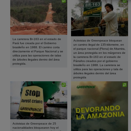
La carretera Br-163 en el estado de
Activistas de Greenpeace bloquean
Pará fue creada por el Gobierno
un camino ilegal de 135-kilometre, en
brasileño en 1988. El camino corta
el parque nacional (Flona) de Altamira,
directamente el Parque Nacional y se
un área protegida en los márgenes de
utiliza para las operaciones de talas
la carretera Br-163 en el estado de
de árboles ilegales dentro del área
Párrafos creados por el gobierno
protegida.
brasileño en 1988. La carretera se
utiliza para las operaciones y tala de
árboles ilegales dentro del área
protegida
Activistas de Greenpeace de 25
nacionalidades bloquearon hoy el