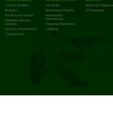
Nuestras campañas
Greenpeace por dentro
Multimedia
Cambio climático
Por dentro
Nueva GP Magazin
Bosques
Greenpeace España
GP Magazine
Fin de la era nuclear
Greenpeace
Internacional
Defender nuestros
océanos
Preguntas frecuentes
Parar la contaminación
Contacta
Transgénicos