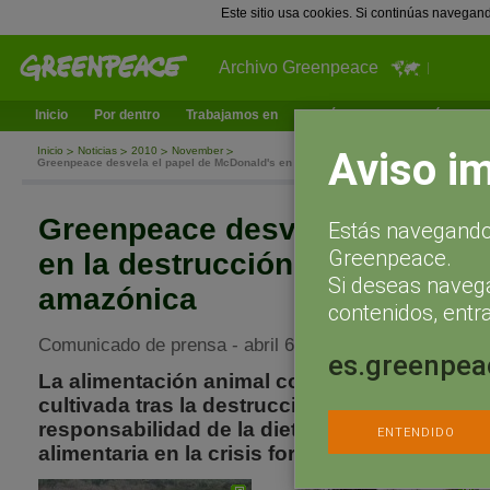
Este sitio usa cookies. Si continúas navegan
Archivo Greenpeace
Inicio
Por dentro
Trabajamos en
¿Qué puedes hacer tú?
Ac
Aviso i
Inicio
Noticias
2010
November
Greenpeace desvela el papel de McDonald's en la destrucción de la selva tropical 
Greenpeace desvela el papel 
Estás navegando 
Greenpeace.
en la destrucción de la selva t
Si deseas naveg
amazónica
contenidos, entra
Comunicado de prensa - abril 6, 2006
es.greenpea
La alimentación animal con piensos fabricad
cultivada tras la destrucción de la selva ama
responsabilidad de la dieta occidental y de la
ENTENDIDO
alimentaria en la crisis forestal del planeta