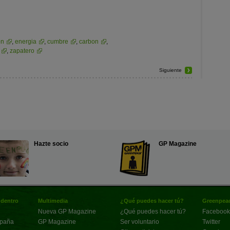
on
,
energia
,
cumbre
,
carbon
,
,
zapatero
Siguiente
Hazte socio
GP Magazine
 dentro
Multimedia
¿Qué puedes hacer tú?
Greenpeac
Nueva GP Magazine
¿Qué puedes hacer tú?
Facebook
spaña
GP Magazine
Ser voluntario
Twitter