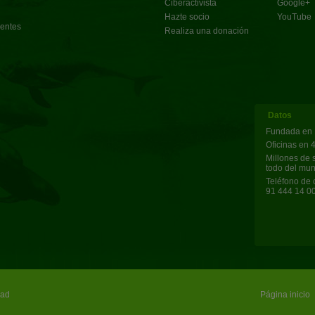
Ciberactivista
Google+
Hazte socio
YouTube
uentes
Realiza una donación
Datos
Fundada en 
Oficinas en 
Millones de 
todo del mu
Teléfono de 
91 444 14 0
dad
Página inicio