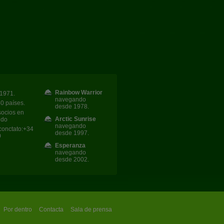
Rainbow Warrior
1971.
navegando
40 países.
desde 1978.
socios en
Arctic Sunrise
ndo
navegando
conctato:+34
desde 1997.
0
Esperanza
navegando
desde 2002.
Por dentro
Contacta
Sala de prensa