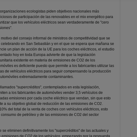
organizaciones ecologistas piden objetivos nacionales más
ciosos de participación de las renovables en el mix energético para
ntizar que los vehículos eléctricos sean verdaderamente de "cero
iones".
motivo del consejo informal de ministros de competitividad que se
á celebrando en San Sebastián y en el que se espera que mañana se
cie un plan de acción de la UE para los coches eléctricos, el estudio
entado hoy en toda Europa advierte de que la legislación
nitaria existente en materia de emisiones de CO2 de los
móviles es deficiente puesto que permite a los fabricantes utilizar las
as de vehículos eléctricos para seguir compensando la producción
automóviles extremadamente contaminantes.
llamados "supercréditos", contemplados en esta legislación,
iten a los fabricantes de automóviles vender 3,5 vehículos de
adas emisiones por cada coche eléctrico que vendan, sin que esto
te a su objetivo global de reducción de las emisiones de CO2.
 10% del total de la venta de coches con vehículos eléctricos, esto
 consumo de petróleo y de las emisiones de CO2 del sector
se eliminen definitivamente los "supercréditos" de las actuales y
e emisiones de CO2 de los vehículos, empezando por la propuesta