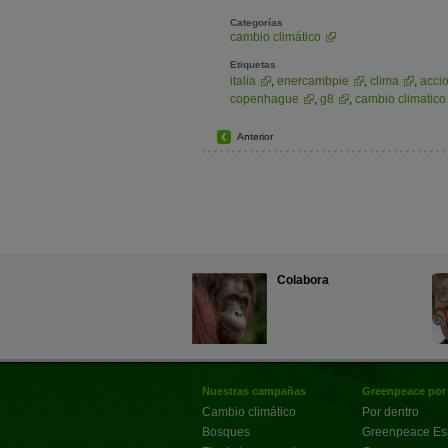
Categorías
cambio climático
Etiquetas
italia
,
enercambpie
,
clima
,
acci
copenhague
,
g8
,
cambio climatico
Anterior
Colabora
Nuestras campañas
Greenpeace por
Cambio climático
Por dentro
Bosques
Greenpeace E