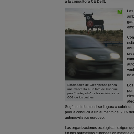
a la consultora CE Delft.
Las 
ambi
gara
emis
Con 
est
anun
pres
comu
auto
vent
de 
Escaladores de Greenpeace ponen
Los 
una mascarilla a un toro de Osborne
perm
para "protegerlo" de las emisiones de
elev
CO2 de los coches.
afec
Según el informe, si se llegara a cubrir un
podría conducir a un aumento del 20% del
automovilístico europeo.
Las organizaciones ecologistas exigen que 
futuras normativas europeas en materia d