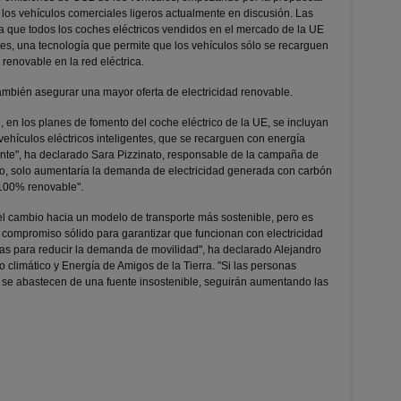
los vehículos comerciales ligeros actualmente en discusión. Las
 que todos los coches eléctricos vendidos en el mercado de la UE
es, una tecnología que permite que los vehículos sólo se recarguen
renovable en la red eléctrica.
ambién asegurar una mayor oferta de electricidad renovable.
 en los planes de fomento del coche eléctrico de la UE, se incluyan
ehículos eléctricos inteligentes, que se recarguen con energía
gente", ha declarado Sara Pizzinato, responsable de la campaña de
io, solo aumentaría la demanda de electricidad generada con carbón
o 100% renovable".
el cambio hacia un modelo de transporte más sostenible, pero es
ompromiso sólido para garantizar que funcionan con electricidad
s para reducir la demanda de movilidad", ha declarado Alejandro
climático y Energía de Amigos de la Tierra. "Si las personas
i se abastecen de una fuente insostenible, seguirán aumentando las