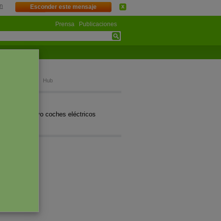
n
Esconder este mensaje
Prensa
Publicaciones
aign
bio climático
Hub
icaciones
ier informativo coches eléctricos
umento