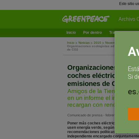
Este sitio 
Archivo 
Inicio
Por dentro
Trabajamos en
Inicio
Noticias
2010
November
Organizaciones ecologistas advierten de que p
A
de CO2
Organizaciones ecolog
Est
coches eléctricos en l
Si d
emisiones de CO2
es
Amigos de la Tierra, Gree
en un informe el impacto e
recargan con renovables
Comunicado de prensa - febrero 8, 2010
Poner más coches eléctricos en la carr
usen energía verde, según el informe Ele
recomendaciones políticas para aprovecha
independiente encargado conjuntamente 