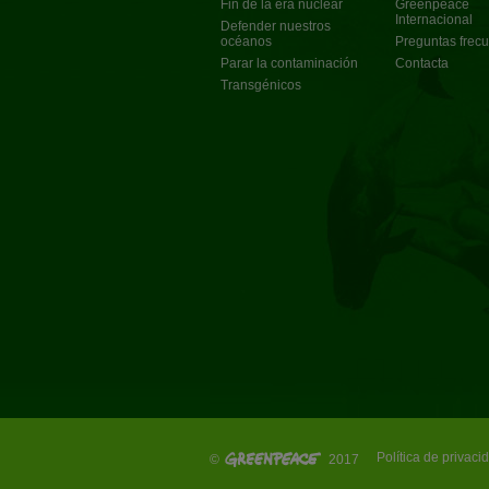
Fin de la era nuclear
Greenpeace
Internacional
Defender nuestros
océanos
Preguntas frec
Parar la contaminación
Contacta
Transgénicos
Política de privaci
©
2017