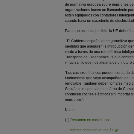
de normativa europea sobre emisiones de 
organizaciones hacen un llamamiento para
estén equipados con contadores inteligent
cuando haya un excedente de electricidad 
Para que esto sea posible, la UE deberá t
"El Gobierno español debe garantizar que,
medidas que aseguren la introducción de v
verde a través de una red eléctrica inteli
Transporte de Greenpeace. "De lo contrar
y nuclear, lo que nos alejaría de un futur
"Los coches eléctricos pueden ser parte d
fundamental que vaya acompañado de un c
renovable. También deben tomarse medida
González, responsable del área de Cambio 
conducen coches eléctricos sin importar s
emisiones".
Notas:
(1)
Resumen en castellano
:
Informe completo en inglés
: