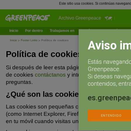
Este sitio usa cookies. Si continúas navegan
Archivo Greenpeace
Inicio
Por dentro
Trabajamos en
¿Qué puedes hacer tú?
Ac
Aviso i
Inicio
Footer Links
Política de cookies
Política de cookies
Estás navegando 
Si después de leer esta página aún tienes dudas s
Greenpeace.
de cookies
contáctanos
y intentaremos ayudarte 
Si deseas naveg
preguntas.
contenidos, entra
¿Qué son las cookies?
es.greenpea
Las cookies son pequeñas cadenas de texto que
(como Internet Explorer, Firefox o Chrome) guard
ENTENDIDO
en tu móvil cuando visitas un site.