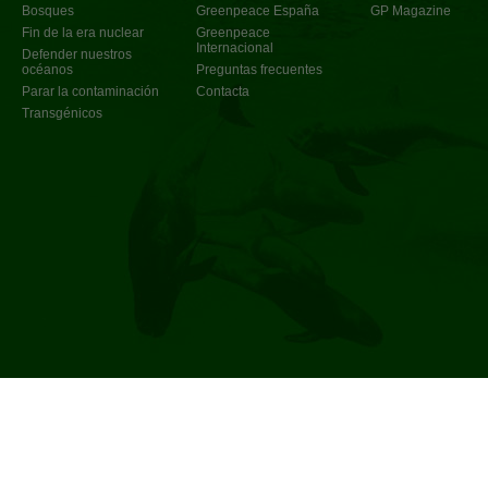
Bosques
Greenpeace España
GP Magazine
Fin de la era nuclear
Greenpeace
Internacional
Defender nuestros
océanos
Preguntas frecuentes
Parar la contaminación
Contacta
Transgénicos
Política de privacidad
©
2017