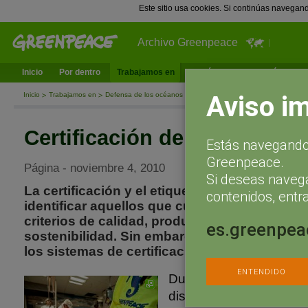
Este sitio usa cookies. Si continúas navegan
Archivo Greenpeace
Inicio
Por dentro
Trabajamos en
¿Qué puedes hacer tú?
Ac
Aviso i
Inicio
Trabajamos en
Defensa de los océanos
Consumo y supermercados
Certi
Certificación de productos
Estás navegando 
Greenpeace.
Página - noviembre 4, 2010
Si deseas naveg
La certificación y el etiquetado de los produc
contenidos, entra
identificar aquellos que cumplen ciertas n
criterios de calidad, producción ecológica, c
es.greenpea
sostenibilidad. Sin embargo, Greenpeace op
los sistemas de certificación vigentes es tota
ENTENDIDO
Durante la última déca
distintos sistemas de
ce