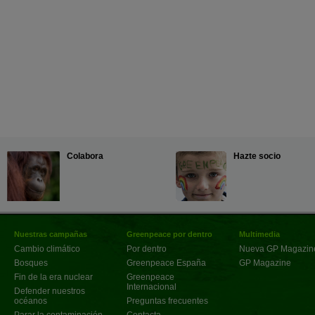
Colabora
Hazte socio
Nuestras campañas
Greenpeace por dentro
Multimedia
Cambio climático
Por dentro
Nueva GP Magazin
Bosques
Greenpeace España
GP Magazine
Fin de la era nuclear
Greenpeace
Internacional
Defender nuestros
océanos
Preguntas frecuentes