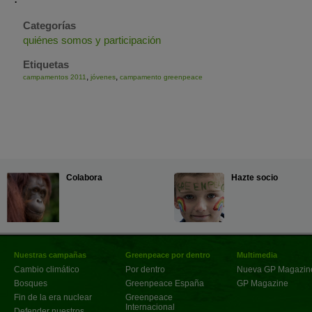
Categorías
quiénes somos y participación
Etiquetas
,
,
campamentos 2011
jóvenes
campamento greenpeace
Colabora
Hazte socio
Nuestras campañas
Greenpeace por dentro
Multimedia
Cambio climático
Por dentro
Nueva GP Magazin
Bosques
Greenpeace España
GP Magazine
Fin de la era nuclear
Greenpeace
Internacional
Defender nuestros