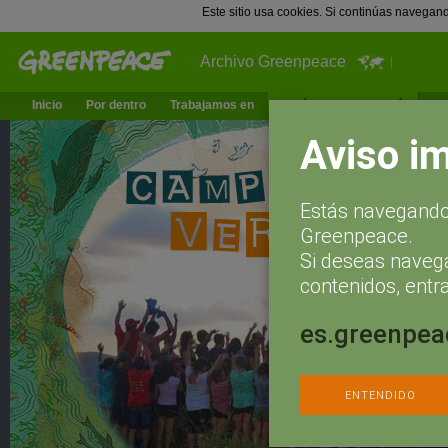
Este sitio usa cookies. Si continúas navegan
Archivo Greenpeace
Inicio
Por dentro
Trabajamos en
¿Qué puedes hacer tú?
Ac
Aviso i
Estás navegando 
Greenpeace.
Si deseas naveg
contenidos, entra
es.greenpea
ENTENDIDO