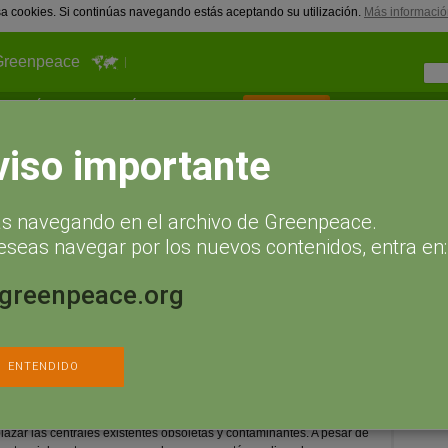
usa cookies. Si continúas navegando estás aceptando su utilización.
Más informació
Greenpeace
¿Qué puedes hacer tú?
Actualidad
Hazte socio
olaborativa
viso importante
tiva
ás navegando en el archivo de Greenpeace.
dadanía de crear, compartir y
eseas navegar por los nuevos contenidos, entra en:
les
.greenpeace.org
a 100% renovable, eficiente e inteligente necesitará que millones
ltiples formas para que ocurra con la rapidez necesaria para
ENTENDIDO
e financiera
, para que la transición energética se haga realidad es
 de 64,4 billones de dólares en 2050 a escala global, o 1,6 billones
lazar las centrales existentes obsoletas y contaminantes. A pesar de