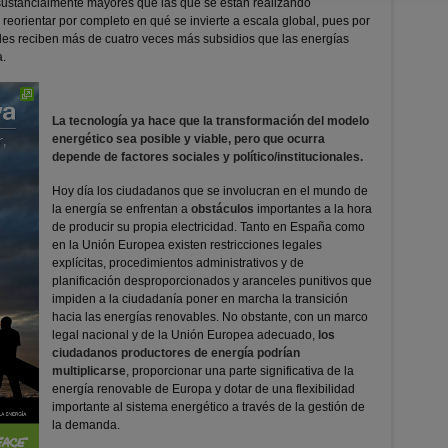
 sustancialmente mayores que las que se están realizando
e
reorientar por completo en qué se invierte a escala global,
pues por
iles reciben más de cuatro veces más subsidios que las energías
a.
La tecnología ya hace que la transformación del modelo
energético sea posible y viable, pero que ocurra
depende de factores sociales y político/institucionales.
Hoy día los ciudadanos que se involucran en el mundo de
la energía se enfrentan a
obstáculos
importantes a la hora
de producir su propia electricidad.
Tanto en España como
en la Unión Europea existen restricciones legales
explícitas, procedimientos administrativos y de
planificación desproporcionados y aranceles punitivos que
impiden a la ciudadanía poner en marcha la transición
hacia las energías renovables. No obstante,
con un marco
legal nacional y de la Unión Europea adecuado,
los
ciudadanos productores de energía podrían
multiplicarse
, proporcionar una parte significativa de la
energía renovable de Europa y dotar de una flexibilidad
importante al sistema energético a través de la gestión de
la demanda.