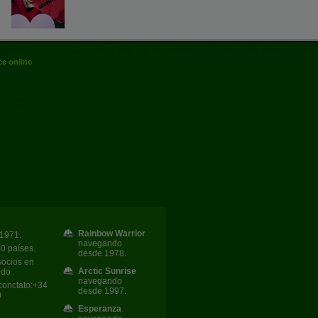
e online
Rainbow Warrior
1971.
navegando
40 países.
desde 1978.
socios en
Arctic Sunrise
ndo
navegando
conctato:+34
desde 1997.
0
Esperanza