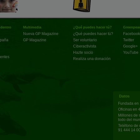
 dentro
Multimedia
¿Qué puedes hacer tú?
Greenpeac
Nueva GP Magazine
¿Qué puedes hacer tú?
Facebook
spaña
GP Magazine
Ser voluntario
Twitter
Ciberactivista
Google+
Hazte socio
YouTube
uentes
Realiza una donación
Datos
Fundada en 
Oficinas en 
Millones de 
todo del mu
Teléfono de 
91 444 14 0