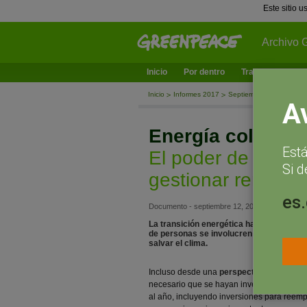
Este sitio 
Archivo 
Inicio
Por dentro
Trabajamos en
Inicio
Informes 2017
Septiembre
Energía c
A
Energía colabora
Est
El poder de la ciu
Si d
gestionar renovab
es
Documento - septiembre 12, 2017
La transición energética hacia un sistem
de personas se involucren en ella de mú
salvar el clima.
Incluso desde una
perspectiva merament
necesario que se hayan invertido alrededor
al año, incluyendo inversiones para reemp