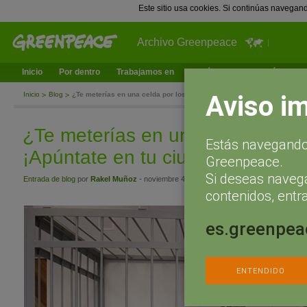
Este sitio usa cookies. Si continúas navegan
Archivo Greenpeace
Inicio
Por dentro
Trabajamos en
¿Qué puedes hacer tú?
Ac
Aviso i
Inicio
Blog
¿Te meterías en una celda por los Arctic30? ¡Apúntate en tu ciudad!
¿Te meterías en una celda por lo
Estás navegando 
¡Apúntate en tu ciudad!
Greenpeace.
Si deseas naveg
Entrada de blog
por
Rakel Muñoz
- noviembre 4, 2013 a las 9:01
contenidos, entra
es.greenpea
ENTENDIDO