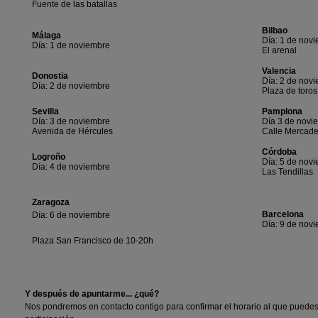
Fuente de las batallas
Bilbao
Málaga
Día: 1 de nov
Día: 1 de noviembre
El arenal
Valencia
Donostia
Día: 2 de nov
Día: 2 de noviembre
Plaza de toros
Sevilla
Pamplona
Día: 3 de noviembre
Día 3 de novi
Avenida de Hércules
Calle Mercade
Córdoba
Logroño
Día: 5 de nov
Día: 4 de noviembre
Las Tendillas
Zaragoza
Barcelona
Día: 6 de noviembre
Día: 9 de nov
Plaza San Francisco de 10-20h
Y después de apuntarme... ¿qué?
Nos pondremos en contacto contigo para confirmar el horario al que puedes a