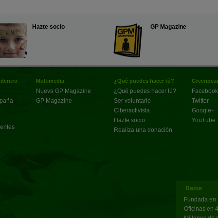
Hazte socio
GP Magazine
 dentro
Multimedia
¿Qué puedes hacer tú?
Greenpeac
Nueva GP Magazine
¿Qué puedes hacer tú?
Facebook
spaña
GP Magazine
Ser voluntario
Twitter
Ciberactivista
Google+
Hazte socio
YouTube
uentes
Realiza una donación
Datos
Fundada en 
Oficinas en 