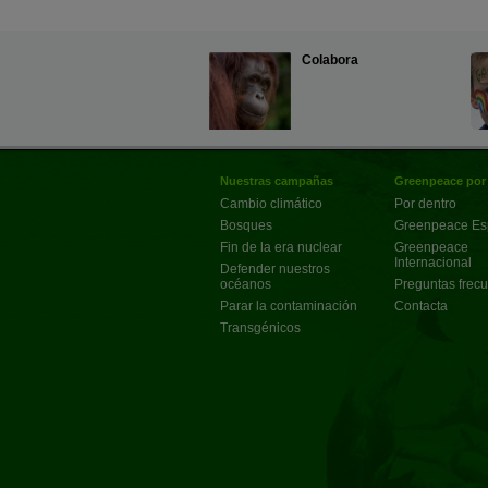
Colabora
Nuestras campañas
Greenpeace por
Cambio climático
Por dentro
Bosques
Greenpeace E
Fin de la era nuclear
Greenpeace
Internacional
Defender nuestros
océanos
Preguntas frec
Parar la contaminación
Contacta
Transgénicos