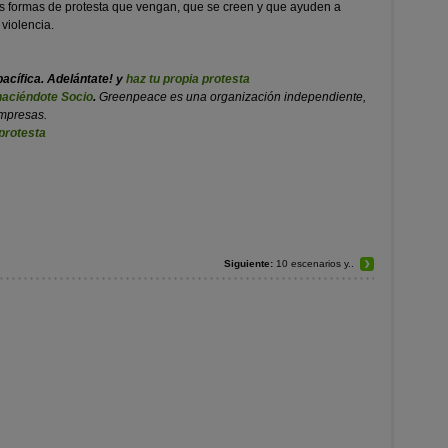
as formas de protesta que vengan, que se creen y que ayuden a
violencia.
pacífica. Adelántate! y
haz tu propia protesta
haciéndote Socio
.
Greenpeace es una organización independiente,
empresas.
protesta
Siguiente:
10 escenarios y..