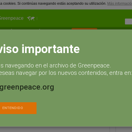
usa cookies. Si continúas navegando estás aceptando su utilización.
Más informació
Greenpeace
¿Qué puedes hacer tú?
Actualidad
Hazte socio
ocracia en el ágora Sol
viso importante
esta y más democracia en el
ás navegando en el archivo de Greenpeace.
eseas navegar por los nuevos contenidos, entra en:
, 2014 a las 10:00
Agregar un comentario
.greenpeace.org
Sígueno
ENTENDIDO