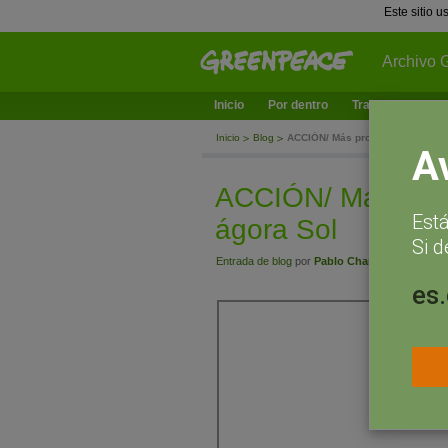
Este sitio 
Archivo 
Inicio
Por dentro
Trabajamos en
Inicio
Blog
ACCIÓN/ Más protesta y más dem
A
ACCIÓN/ Más prot
Est
ágora Sol
Si d
Entrada de blog
por
Pablo Chamorro
- mayo 22
es