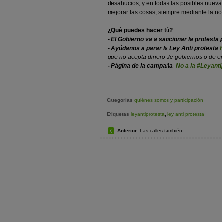
desahucios, y en todas las posibles nuev
mejorar las cosas, siempre mediante la no 
¿Qué puedes hacer tú?
- El Gobierno va a sancionar la protesta 
- Ayúdanos a parar la Ley Anti protesta
que no acepta dinero de gobiernos o de 
- Página de la campaña
No a la #Leyanti
Categorías
quiénes somos y participación
,
Etiquetas
leyantiprotesta
ley anti protesta
Anterior:
Las calles también..