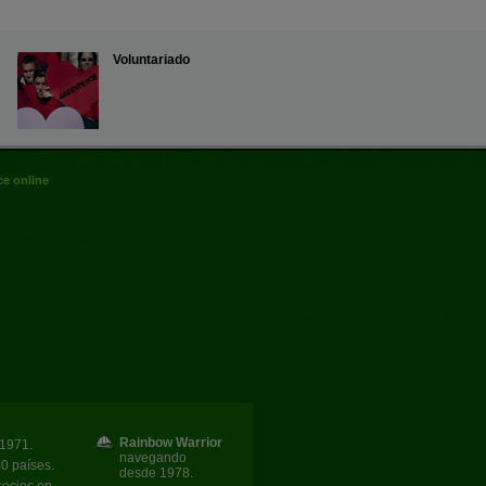
Voluntariado
e online
Rainbow Warrior
1971.
navegando
40 países.
desde 1978.