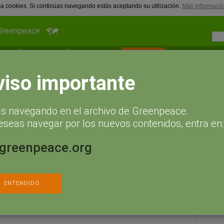
usa cookies. Si continúas navegando estás aceptando su utilización.
Más informació
Greenpeace
¿Qué puedes hacer tú?
Actualidad
Hazte socio
Sígueno
viso importante
ás navegando en el archivo de Greenpeace.
eseas navegar por los nuevos contenidos, entra en:
.greenpeace.org
ENTENDIDO