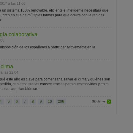
2017 a las 11:00
a un sistema 100% renovable, eficiente e inteligente necesitará que
ucren en ella de múltiples formas para que ocurra con la rapidez
a.
gía colaborativa
:00
disposición de los españoles a participar activamente en la
 clima
a las 22:04
ué este año es clave para comenzar a salvar el clima y quiénes son
impedirlo, con desastrosas consecuencias para nuestras vidas y en el
uesto, aquí también se...
4
5
6
7
8
9
10
206
Siguiente