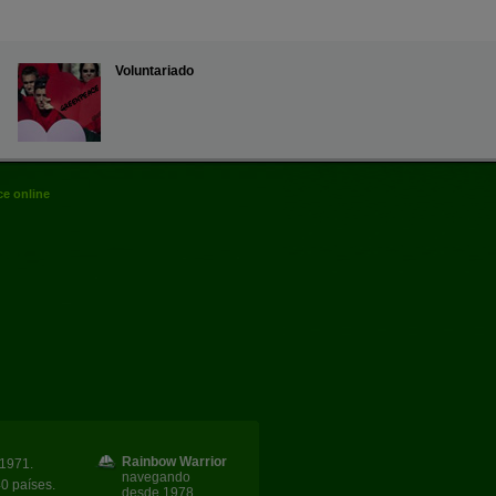
Voluntariado
e online
Rainbow Warrior
1971.
navegando
40 países.
desde 1978.