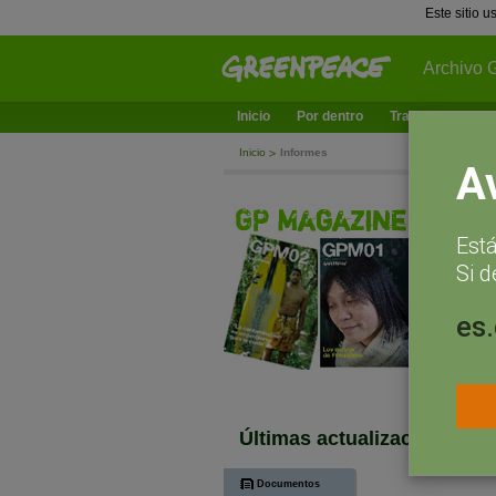
Este sitio 
Archivo 
Inicio
Por dentro
Trabajamos en
Inicio
Informes
A
Est
Si d
es
PUBLICACIOhhddhdNES
Últimas actualizaciones
Documentos