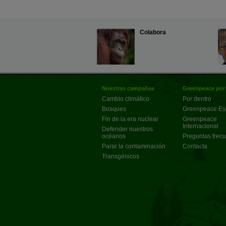
Colabora
Nuestras campañas
Greenpeace por
Cambio climático
Por dentro
Bosques
Greenpeace E
Fin de la era nuclear
Greenpeace
Internacional
Defender nuestros
océanos
Preguntas frec
Parar la contaminación
Contacta
Transgénicos