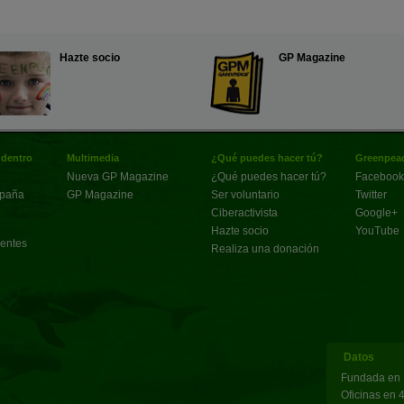
Hazte socio
GP Magazine
 dentro
Multimedia
¿Qué puedes hacer tú?
Greenpeac
Nueva GP Magazine
¿Qué puedes hacer tú?
Facebook
spaña
GP Magazine
Ser voluntario
Twitter
Ciberactivista
Google+
Hazte socio
YouTube
uentes
Realiza una donación
Datos
Fundada en 
Oficinas en 