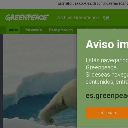
Este sitio usa cookies. Si continúas navegan
Archivo Greenpeace
Inicio
Por dentro
Trabajamos en
¿Qué puedes hacer tú?
Ac
Aviso i
Estás navegando 
Greenpeace.
Si deseas naveg
contenidos, entra
es.greenpea
ENTENDIDO