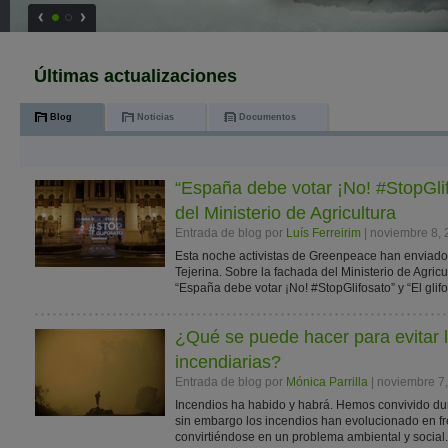
Últimas actualizaciones
Blog
Noticias
Documentos
“España debe votar ¡No! #StopGlif
del Ministerio de Agricultura
Entrada de blog por
Luís Ferreirim
| noviembre 8,
Esta noche activistas de Greenpeace han enviado 
Tejerina. Sobre la fachada del Ministerio de Agri
“España debe votar ¡No! #StopGlifosato” y “El glifo
¿Qué se puede hacer para evitar 
incendiarias?
Entrada de blog por
Mónica Parrilla
| noviembre 7
Incendios ha habido y habrá. Hemos convivido dur
sin embargo los incendios han evolucionado en fre
convirtiéndose en un problema ambiental y social.