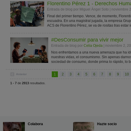
Florentino Pérez 1 - Derechos Hum
Entrada de blog por Miguel Ángel Soto | noviembre 
Final del primer tiempo. Vence, de momento, Florent
escuadra. En una magistral jugada, la empresa Grupo 
ACS de Florentino Pérez, se va de rositas tras estar i
#DesConsumir para vivir mejor
Entrada de blog por
Celia Ojeda
| noviembre 2, 2
Nos enfrentamos a una nueva amenaza que ha ido
nuestras vidas, el consumismo. Sin apenas darno
sociedad de consumo, donde prima lo rápido, lo bara
1
2
3
4
5
6
7
8
9
10
Anterior
1 - 7
de
2913
resultados.
Colabora
Hazte socio